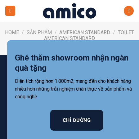
Skip
to
content
HOME
/
SẢN PHẨM
/
AMERICAN STANDARD
/
TOILET
AMERICAN STANDARD
FILTER
Ghé thăm showroom nhận ngàn
quà tặng
Diện tích rộng hơn 1.000m2, mang đến cho khách hàng
nhiều hơn những trải nghiệm chân thực về sản phẩm và
công nghệ
CHỈ ĐƯỜNG