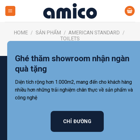
Skip
to
content
HOME
/
SẢN PHẨM
/
AMERICAN STANDARD
/
TOILETS
FILTER
Ghé thăm showroom nhận ngàn
quà tặng
Diện tích rộng hơn 1.000m2, mang đến cho khách hàng
nhiều hơn những trải nghiệm chân thực về sản phẩm và
công nghệ
CHỈ ĐƯỜNG