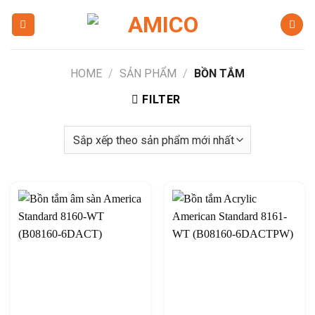
Skip
to
content
HOME
/
SẢN PHẨM
/
BỒN TẮM
FILTER