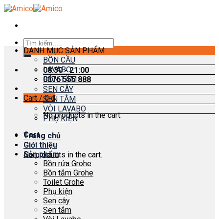
Skip
to
content
Search
DANH MỤC SẢN PHẨM
for:
BỒN CẦU
LAVABO
08:30 - 21:00
0376 555 888
BỒN TẮM
SEN CÂY
Cart /
0
₫
SEN TẮM
VÒI LAVABO
No products in the cart.
PHỤ KIỆN
Cart
Trang chủ
Giới thiệu
Sản phẩm
No products in the cart.
Bồn rửa Grohe
Bồn tắm Grohe
Toilet Grohe
Phụ kiện
Sen cây
Sen tắm