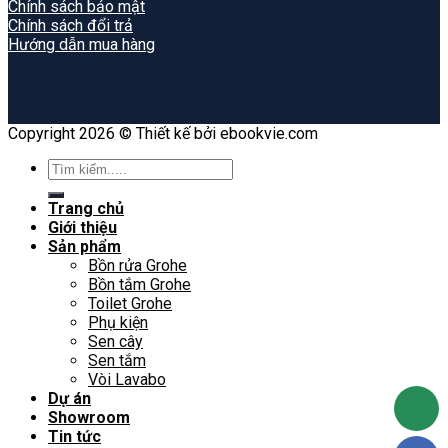
Chính sách bảo mật
Chính sách đổi trả
Hướng dẫn mua hàng
Copyright 2026 © Thiết kế bởi ebookvie.com
Search
for:
Trang chủ
Giới thiệu
Sản phẩm
Bồn rửa Grohe
Bồn tắm Grohe
Toilet Grohe
Phụ kiện
Sen cây
Sen tắm
Vòi Lavabo
Dự án
Showroom
Tin tức