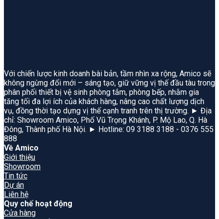
Với chiến lược kinh doanh bài bản, tầm nhìn xa rộng, Amico sẽ
không ngừng đổi mới – sáng tạo, giữ vững vị thế đầu tàu trong
phân phối thiết bị vệ sinh phòng tắm, phòng bếp, nhằm gia
tăng tối đa lợi ích của khách hàng, nâng cao chất lượng dịch
vụ, đồng thời tạo dựng vị thế cạnh tranh trên thị trường. ► Địa
chỉ: Showroom Amico, Phố Vũ Trọng Khánh, P. Mộ Lao, Q. Hà
Đông, Thành phố Hà Nội. ► Hotline: 09 3188 3188 - 0376 555
888
Về Amico
Giới thiệu
Showroom
Tin tức
Dự án
Liên hệ
Quy chế hoạt động
Cửa hàng