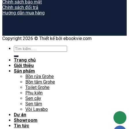
Chính sách bảo mật
Chính sách đổi trả
Hướng dẫn mua hàng
Copyright 2026 © Thiết kế bởi ebookvie.com
Search
for:
Trang chủ
Giới thiệu
Sản phẩm
Bồn rửa Grohe
Bồn tắm Grohe
Toilet Grohe
Phụ kiện
Sen cây
Sen tắm
Vòi Lavabo
Dự án
Showroom
Tin tức