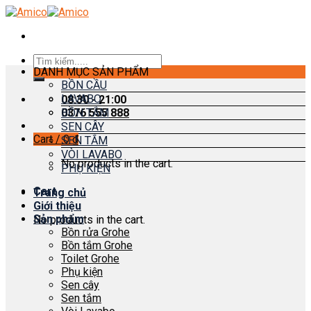
Skip
to
content
Search
DANH MỤC SẢN PHẨM
for:
BỒN CẦU
LAVABO
08:30 - 21:00
0376 555 888
BỒN TẮM
SEN CÂY
Cart /
0
₫
SEN TẮM
VÒI LAVABO
No products in the cart.
PHỤ KIỆN
Cart
Trang chủ
Giới thiệu
Sản phẩm
No products in the cart.
Bồn rửa Grohe
Bồn tắm Grohe
Toilet Grohe
Phụ kiện
Sen cây
Sen tắm