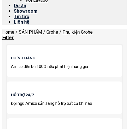
Vòi Lavabo
Dự án
Showroom
Tin tức
Liên hệ
Home
/
SẢN PHẨM
/
Grohe
/
Phụ kiện Grohe
Filter
CHÍNH HÃNG
Amico đền bù 100% nếu phát hiện hàng giả
HỖ TRỢ 24/7
Đội ngũ Amico sẵn sàng hỗ trợ bất cứ khi nào