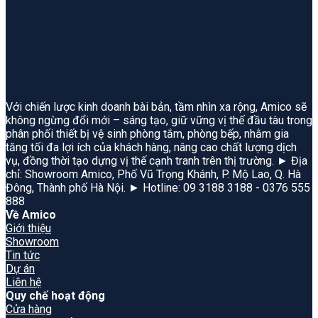
Với chiến lược kinh doanh bài bản, tầm nhìn xa rộng, Amico sẽ
không ngừng đổi mới – sáng tạo, giữ vững vị thế đầu tàu trong
phân phối thiết bị vệ sinh phòng tắm, phòng bếp, nhằm gia
tăng tối đa lợi ích của khách hàng, nâng cao chất lượng dịch
vụ, đồng thời tạo dựng vị thế cạnh tranh trên thị trường. ► Địa
chỉ: Showroom Amico, Phố Vũ Trọng Khánh, P. Mộ Lao, Q. Hà
Đông, Thành phố Hà Nội. ► Hotline: 09 3188 3188 - 0376 555
888
Về Amico
Giới thiệu
Showroom
Tin tức
Dự án
Liên hệ
Quy chế hoạt động
Cửa hàng