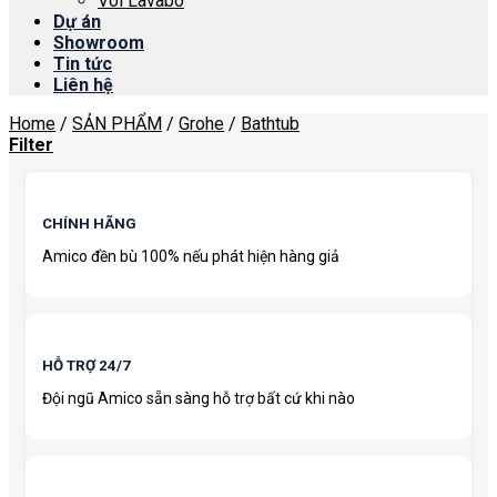
Vòi Lavabo
Dự án
Showroom
Tin tức
Liên hệ
Home
/
SẢN PHẨM
/
Grohe
/
Bathtub
Filter
CHÍNH HÃNG
Amico đền bù 100% nếu phát hiện hàng giả
HỖ TRỢ 24/7
Đội ngũ Amico sẵn sàng hỗ trợ bất cứ khi nào