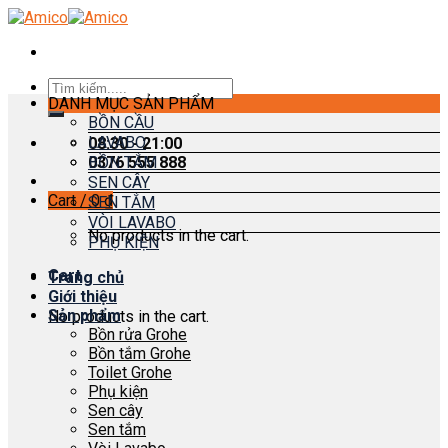
Skip
to
content
Search
DANH MỤC SẢN PHẨM
for:
BỒN CẦU
LAVABO
08:30 - 21:00
0376 555 888
BỒN TẮM
SEN CÂY
Cart /
0
₫
SEN TẮM
VÒI LAVABO
No products in the cart.
PHỤ KIỆN
Cart
Trang chủ
Giới thiệu
Sản phẩm
No products in the cart.
Bồn rửa Grohe
Bồn tắm Grohe
Toilet Grohe
Phụ kiện
Sen cây
Sen tắm