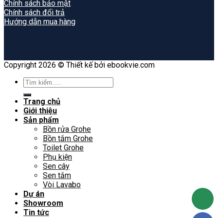
Chính sách bảo mật
Chính sách đổi trả
Hướng dẫn mua hàng
Copyright 2026 © Thiết kế bởi ebookvie.com
Search
for:
Trang chủ
Giới thiệu
Sản phẩm
Bồn rửa Grohe
Bồn tắm Grohe
Toilet Grohe
Phụ kiện
Sen cây
Sen tắm
Vòi Lavabo
Dự án
Showroom
Tin tức