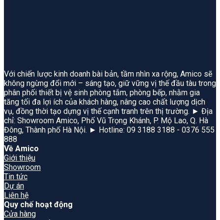
Với chiến lược kinh doanh bài bản, tầm nhìn xa rộng, Amico sẽ
không ngừng đổi mới – sáng tạo, giữ vững vị thế đầu tàu trong
phân phối thiết bị vệ sinh phòng tắm, phòng bếp, nhằm gia
tăng tối đa lợi ích của khách hàng, nâng cao chất lượng dịch
vụ, đồng thời tạo dựng vị thế cạnh tranh trên thị trường. ► Địa
chỉ: Showroom Amico, Phố Vũ Trọng Khánh, P. Mộ Lao, Q. Hà
Đông, Thành phố Hà Nội. ► Hotline: 09 3188 3188 - 0376 555
888
Về Amico
Giới thiệu
Showroom
Tin tức
Dự án
Liên hệ
Quy chế hoạt động
Cửa hàng