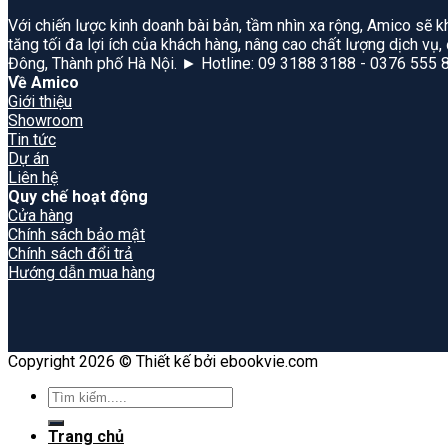
Với chiến lược kinh doanh bài bản, tầm nhìn xa rộng, Amico sẽ k
tăng tối đa lợi ích của khách hàng, nâng cao chất lượng dịch vụ
Đông, Thành phố Hà Nội. ► Hotline: 09 3188 3188 - 0376 555 
Về Amico
Giới thiệu
Showroom
Tin tức
Dự án
Liên hệ
Quy chế hoạt động
Cửa hàng
Chính sách bảo mật
Chính sách đổi trả
Hướng dẫn mua hàng
Copyright 2026 © Thiết kế bởi ebookvie.com
Search
for:
Trang chủ