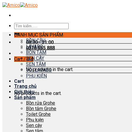
Skip
to
content
Search
for:
DANH MỤC SẢN PHẨM
BỒN CẦU
08:30 - 21:00
LAVABO
0376 555 888
BỒN TẮM
SEN CÂY
Cart /
0
₫
SEN TẮM
No products in the cart.
VÒI LAVABO
PHỤ KIỆN
Cart
Trang chủ
Giới thiệu
No products in the cart.
Sản phẩm
Bồn rửa Grohe
Bồn tắm Grohe
Toilet Grohe
Phụ kiện
Sen cây
Sen tắm