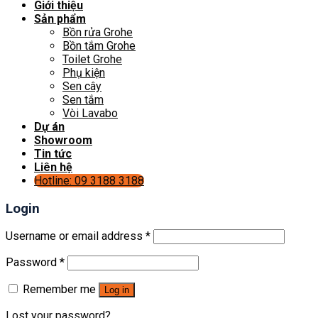
Giới thiệu
Sản phẩm
Bồn rửa Grohe
Bồn tắm Grohe
Toilet Grohe
Phụ kiện
Sen cây
Sen tắm
Vòi Lavabo
Dự án
Showroom
Tin tức
Liên hệ
Hotline: 09 3188 3188
Login
Username or email address
*
Password
*
Remember me
Log in
Lost your password?