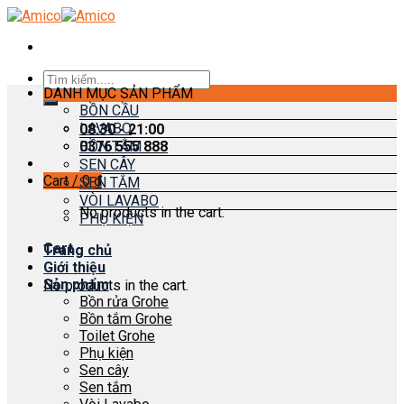
Skip
to
content
Search
DANH MỤC SẢN PHẨM
for:
BỒN CẦU
LAVABO
08:30 - 21:00
0376 555 888
BỒN TẮM
SEN CÂY
Cart /
0
₫
SEN TẮM
VÒI LAVABO
No products in the cart.
PHỤ KIỆN
Cart
Trang chủ
Giới thiệu
Sản phẩm
No products in the cart.
Bồn rửa Grohe
Bồn tắm Grohe
Toilet Grohe
Phụ kiện
Sen cây
Sen tắm