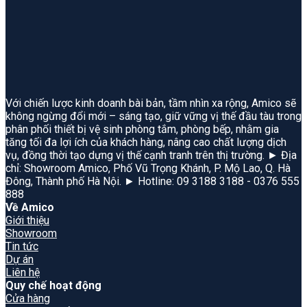
Với chiến lược kinh doanh bài bản, tầm nhìn xa rộng, Amico sẽ
không ngừng đổi mới – sáng tạo, giữ vững vị thế đầu tàu trong
phân phối thiết bị vệ sinh phòng tắm, phòng bếp, nhằm gia
tăng tối đa lợi ích của khách hàng, nâng cao chất lượng dịch
vụ, đồng thời tạo dựng vị thế cạnh tranh trên thị trường. ► Địa
chỉ: Showroom Amico, Phố Vũ Trọng Khánh, P. Mộ Lao, Q. Hà
Đông, Thành phố Hà Nội. ► Hotline: 09 3188 3188 - 0376 555
888
Về Amico
Giới thiệu
Showroom
Tin tức
Dự án
Liên hệ
Quy chế hoạt động
Cửa hàng