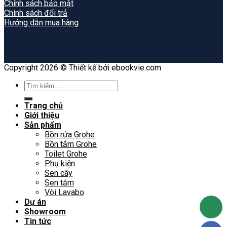
Chính sách bảo mật
Chính sách đổi trả
Hướng dẫn mua hàng
Copyright 2026 © Thiết kế bởi ebookvie.com
Search
for:
Trang chủ
Giới thiệu
Sản phẩm
Bồn rửa Grohe
Bồn tắm Grohe
Toilet Grohe
Phụ kiện
Sen cây
Sen tắm
Vòi Lavabo
Dự án
Showroom
Tin tức