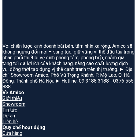
Với chiến lược kinh doanh bài bản, tầm nhìn xa rộng, Amico sẽ
không ngừng đổi mới – sáng tạo, giữ vững vị thế đầu tàu trong
phân phối thiết bị vệ sinh phòng tắm, phòng bếp, nhằm gia
tăng tối đa lợi ích của khách hàng, nâng cao chất lượng dịch
vụ, đồng thời tạo dựng vị thế cạnh tranh trên thị trường. ► Địa
chỉ: Showroom Amico, Phố Vũ Trọng Khánh, P. Mộ Lao, Q. Hà
Đông, Thành phố Hà Nội. ► Hotline: 09 3188 3188 - 0376 555
888
Về Amico
Giới thiệu
Showroom
Tin tức
Dự án
Liên hệ
Quy chế hoạt động
Cửa hàng