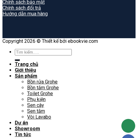
Chính sách bảo mật
Chính sách đổi trả
Hướng dẫn mua hàng
Copyright 2026 © Thiết kế bởi ebookvie.com
Search
for:
Trang chủ
Giới thiệu
Sản phẩm
Bồn rửa Grohe
Bồn tắm Grohe
Toilet Grohe
Phụ kiện
Sen cây
Sen tắm
Vòi Lavabo
Dự án
Showroom
Tin tức