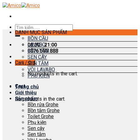
Skip
to
content
Search
DANH MỤC SẢN PHẨM
for:
BỒN CẦU
LAVABO
08:30 - 21:00
0376 555 888
BỒN TẮM
SEN CÂY
Cart /
0
₫
SEN TẮM
VÒI LAVABO
No products in the cart.
PHỤ KIỆN
Cart
Trang chủ
Giới thiệu
Sản phẩm
No products in the cart.
Bồn rửa Grohe
Bồn tắm Grohe
Toilet Grohe
Phụ kiện
Sen cây
Sen tắm