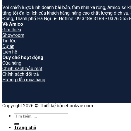
Với chiến lược kinh doanh bài bản, tầm nhìn xa rộng, Amico sẽ k
tăng tối đa lợi ích của khách hàng, nâng cao chất lượng dịch vụ
Đông, Thành phố Hà Nội. ► Hotline: 09 3188 3188 - 0376 555 
Về Amico
Giới thiệu
Showroom
Tin tức
Dự án
Liên hệ
Quy chế hoạt động
Cửa hàng
Chính sách bảo mật
Chính sách đổi trả
Hướng dẫn mua hàng
Copyright 2026 © Thiết kế bởi ebookvie.com
Search
for:
Trang chủ