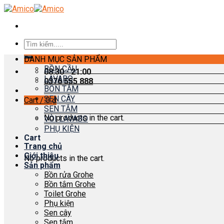
Skip
to
content
Search
for:
DANH MỤC SẢN PHẨM
BỒN CẦU
08:30 - 21:00
LAVABO
0376 555 888
BỒN TẮM
SEN CÂY
Cart /
0
₫
SEN TẮM
No products in the cart.
VÒI LAVABO
PHỤ KIỆN
Cart
Trang chủ
Giới thiệu
No products in the cart.
Sản phẩm
Bồn rửa Grohe
Bồn tắm Grohe
Toilet Grohe
Phụ kiện
Sen cây
Sen tắm