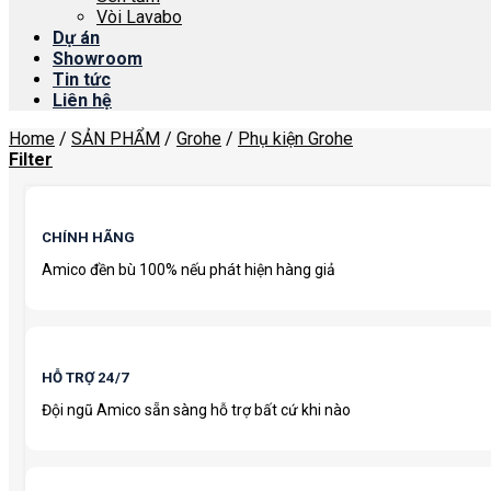
Vòi Lavabo
Dự án
Showroom
Tin tức
Liên hệ
Home
/
SẢN PHẨM
/
Grohe
/
Phụ kiện Grohe
Filter
CHÍNH HÃNG
Amico đền bù 100% nếu phát hiện hàng giả
HỖ TRỢ 24/7
Đội ngũ Amico sẵn sàng hỗ trợ bất cứ khi nào