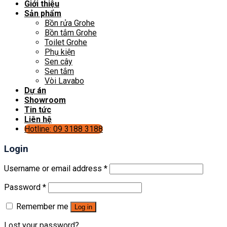
Giới thiệu
Sản phẩm
Bồn rửa Grohe
Bồn tắm Grohe
Toilet Grohe
Phụ kiện
Sen cây
Sen tắm
Vòi Lavabo
Dự án
Showroom
Tin tức
Liên hệ
Hotline: 09 3188 3188
Login
Username or email address
*
Password
*
Remember me
Log in
Lost your password?