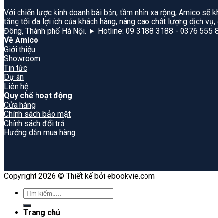
Với chiến lược kinh doanh bài bản, tầm nhìn xa rộng, Amico sẽ k
tăng tối đa lợi ích của khách hàng, nâng cao chất lượng dịch vụ
Đông, Thành phố Hà Nội. ► Hotline: 09 3188 3188 - 0376 555 
Về Amico
Giới thiệu
Showroom
Tin tức
Dự án
Liên hệ
Quy chế hoạt động
Cửa hàng
Chính sách bảo mật
Chính sách đổi trả
Hướng dẫn mua hàng
Copyright 2026 © Thiết kế bởi ebookvie.com
Search
for:
Trang chủ