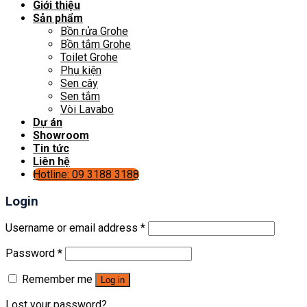
Giới thiệu
Sản phẩm
Bồn rửa Grohe
Bồn tắm Grohe
Toilet Grohe
Phụ kiện
Sen cây
Sen tắm
Vòi Lavabo
Dự án
Showroom
Tin tức
Liên hệ
Hotline: 09 3188 3188
Login
Username or email address
*
Password
*
Remember me
Log in
Lost your password?