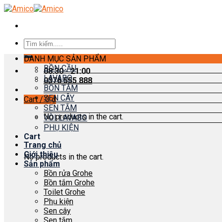
Skip
to
content
Search
for:
DANH MỤC SẢN PHẨM
BỒN CẦU
08:30 - 21:00
LAVABO
0376 555 888
BỒN TẮM
SEN CÂY
Cart /
0
₫
SEN TẮM
No products in the cart.
VÒI LAVABO
PHỤ KIỆN
Cart
Trang chủ
Giới thiệu
No products in the cart.
Sản phẩm
Bồn rửa Grohe
Bồn tắm Grohe
Toilet Grohe
Phụ kiện
Sen cây
Sen tắm