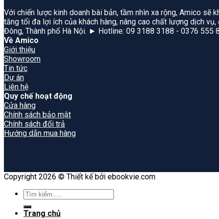
Với chiến lược kinh doanh bài bản, tầm nhìn xa rộng, Amico sẽ k
tăng tối đa lợi ích của khách hàng, nâng cao chất lượng dịch vụ
Đông, Thành phố Hà Nội. ► Hotline: 09 3188 3188 - 0376 555 
Về Amico
Giới thiệu
Showroom
Tin tức
Dự án
Liên hệ
Quy chế hoạt động
Cửa hàng
Chính sách bảo mật
Chính sách đổi trả
Hướng dẫn mua hàng
Copyright 2026 © Thiết kế bởi ebookvie.com
Search
for:
Trang chủ