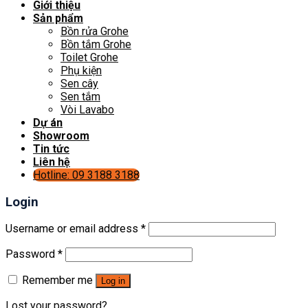
Giới thiệu
Sản phẩm
Bồn rửa Grohe
Bồn tắm Grohe
Toilet Grohe
Phụ kiện
Sen cây
Sen tắm
Vòi Lavabo
Dự án
Showroom
Tin tức
Liên hệ
Hotline: 09 3188 3188
Login
Username or email address
*
Password
*
Remember me
Log in
Lost your password?