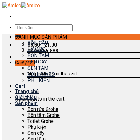
Skip
to
content
Search
for:
DANH MỤC SẢN PHẨM
BỒN CẦU
08:30 - 21:00
LAVABO
0376 555 888
BỒN TẮM
SEN CÂY
Cart /
0
₫
SEN TẮM
No products in the cart.
VÒI LAVABO
PHỤ KIỆN
Cart
Trang chủ
Giới thiệu
No products in the cart.
Sản phẩm
Bồn rửa Grohe
Bồn tắm Grohe
Toilet Grohe
Phụ kiện
Sen cây
Sen tắm