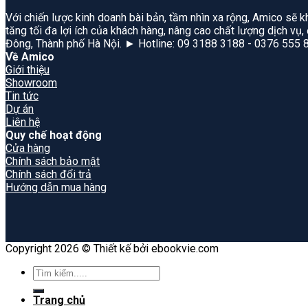
Với chiến lược kinh doanh bài bản, tầm nhìn xa rộng, Amico sẽ k
tăng tối đa lợi ích của khách hàng, nâng cao chất lượng dịch vụ
Đông, Thành phố Hà Nội. ► Hotline: 09 3188 3188 - 0376 555 
Về Amico
Giới thiệu
Showroom
Tin tức
Dự án
Liên hệ
Quy chế hoạt động
Cửa hàng
Chính sách bảo mật
Chính sách đổi trả
Hướng dẫn mua hàng
Copyright 2026 © Thiết kế bởi ebookvie.com
Search
for:
Trang chủ