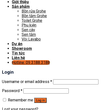
Giới thiệu
Sản phẩm
Bồn rửa Grohe
Bồn tắm Grohe
Toilet Grohe
Phụ kiện
Sen cây
Sen tắm
Vòi Lavabo
Dự án
Showroom
Tin tức
Liên hệ
Hotline: 09 3188 3188
Login
Username or email address
*
Password
*
Remember me
Log in
Lost your password?