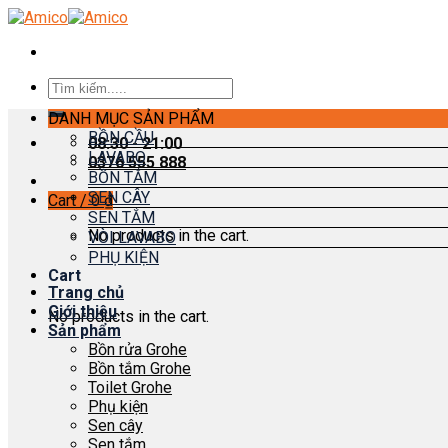
Skip
to
content
Search
for:
DANH MỤC SẢN PHẨM
BỒN CẦU
08:30 - 21:00
LAVABO
0376 555 888
BỒN TẮM
SEN CÂY
Cart /
0
₫
SEN TẮM
No products in the cart.
VÒI LAVABO
PHỤ KIỆN
Cart
Trang chủ
Giới thiệu
No products in the cart.
Sản phẩm
Bồn rửa Grohe
Bồn tắm Grohe
Toilet Grohe
Phụ kiện
Sen cây
Sen tắm