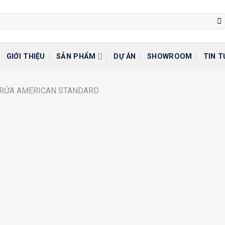
GIỚI THIỆU
SẢN PHẨM
DỰ ÁN
SHOWROOM
TIN T
 RỬA AMERICAN STANDARD