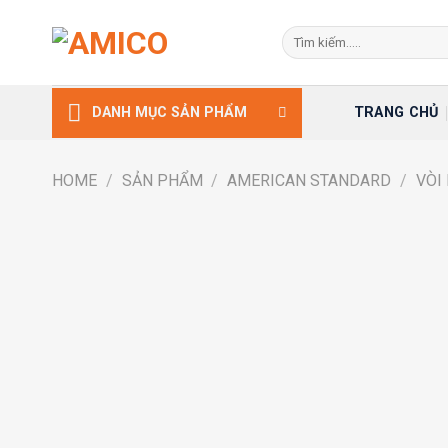
Skip
Search
to
for:
content
TRANG CHỦ
DANH MỤC SẢN PHẨM
HOME
/
SẢN PHẨM
/
AMERICAN STANDARD
/
VÒI