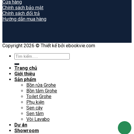
Cửa hàng
Chính sách bảo mật
Chính sách đổi trả
Hướng dẫn mua hàng
Copyright 2026 © Thiết kế bởi ebookvie.com
Search
for:
Trang chủ
Giới thiệu
Sản phẩm
Bồn rửa Grohe
Bồn tắm Grohe
Toilet Grohe
Phụ kiện
Sen cây
Sen tắm
Vòi Lavabo
Dự án
Showroom