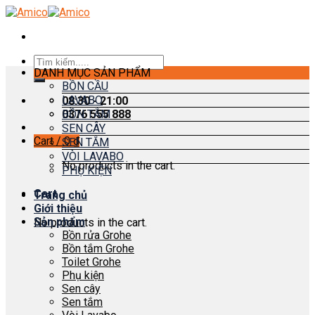
Skip
to
content
Search
DANH MỤC SẢN PHẨM
for:
BỒN CẦU
LAVABO
08:30 - 21:00
0376 555 888
BỒN TẮM
SEN CÂY
Cart /
0
₫
SEN TẮM
VÒI LAVABO
No products in the cart.
PHỤ KIỆN
Cart
Trang chủ
Giới thiệu
Sản phẩm
No products in the cart.
Bồn rửa Grohe
Bồn tắm Grohe
Toilet Grohe
Phụ kiện
Sen cây
Sen tắm