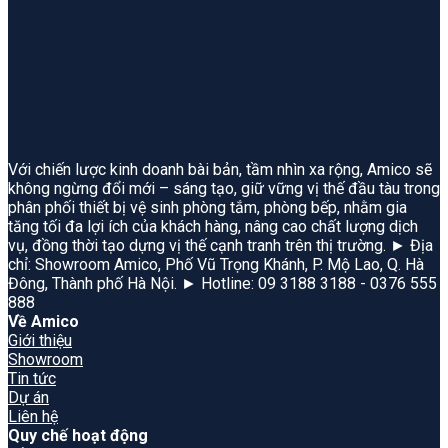
Với chiến lược kinh doanh bài bản, tầm nhìn xa rộng, Amico sẽ
không ngừng đổi mới – sáng tạo, giữ vững vị thế đầu tàu trong
phân phối thiết bị vệ sinh phòng tắm, phòng bếp, nhằm gia
tăng tối đa lợi ích của khách hàng, nâng cao chất lượng dịch
vụ, đồng thời tạo dựng vị thế cạnh tranh trên thị trường. ► Địa
chỉ: Showroom Amico, Phố Vũ Trọng Khánh, P. Mộ Lao, Q. Hà
Đông, Thành phố Hà Nội. ► Hotline: 09 3188 3188 - 0376 555
888
Về Amico
Giới thiệu
Showroom
Tin tức
Dự án
Liên hệ
Quy chế hoạt động