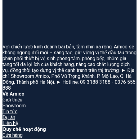
Với chiến lược kinh doanh bài bản, tầm nhìn xa rộng, Amico sẽ
không ngừng đổi mới – sáng tạo, giữ vững vị thế đầu tàu trong
phân phối thiết bị vệ sinh phòng tắm, phòng bếp, nhằm gia
tăng tối đa lợi ích của khách hàng, nâng cao chất lượng dịch
vụ, đồng thời tạo dựng vị thế cạnh tranh trên thị trường. ► Địa
chỉ: Showroom Amico, Phố Vũ Trọng Khánh, P. Mộ Lao, Q. Hà
Đông, Thành phố Hà Nội. ► Hotline: 09 3188 3188 - 0376 555
888
Về Amico
Giới thiệu
Showroom
Tin tức
Dự án
Liên hệ
Quy chế hoạt động
Cửa hàng