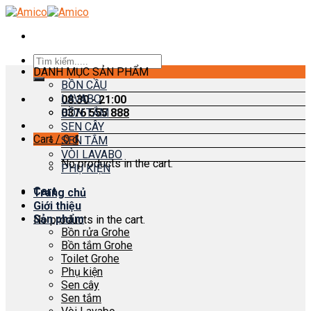
Skip
to
content
Search
DANH MỤC SẢN PHẨM
for:
BỒN CẦU
LAVABO
08:30 - 21:00
0376 555 888
BỒN TẮM
SEN CÂY
Cart /
0
₫
SEN TẮM
VÒI LAVABO
No products in the cart.
PHỤ KIỆN
Cart
Trang chủ
Giới thiệu
Sản phẩm
No products in the cart.
Bồn rửa Grohe
Bồn tắm Grohe
Toilet Grohe
Phụ kiện
Sen cây
Sen tắm