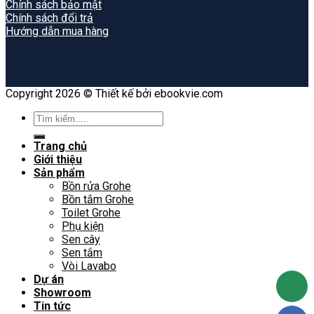
Chính sách bảo mật
Chính sách đổi trả
Hướng dẫn mua hàng
Copyright 2026 © Thiết kế bởi ebookvie.com
Search
for:
Trang chủ
Giới thiệu
Sản phẩm
Bồn rửa Grohe
Bồn tắm Grohe
Toilet Grohe
Phụ kiện
Sen cây
Sen tắm
Vòi Lavabo
Dự án
Showroom
Tin tức