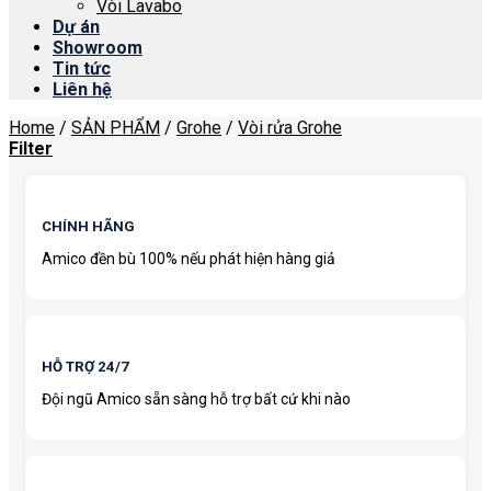
Vòi Lavabo
Dự án
Showroom
Tin tức
Liên hệ
Home
/
SẢN PHẨM
/
Grohe
/
Vòi rửa Grohe
Filter
CHÍNH HÃNG
Amico đền bù 100% nếu phát hiện hàng giả
HỖ TRỢ 24/7
Đội ngũ Amico sẵn sàng hỗ trợ bất cứ khi nào