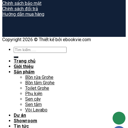
Chính sách bảo mật
Chính sách đổi trả
Hướng dẫn mua hàng
Copyright 2026 © Thiết kế bởi ebookvie.com
Search
for:
Trang chủ
Giới thiệu
Sản phẩm
Bồn rửa Grohe
Bồn tắm Grohe
Toilet Grohe
Phụ kiện
Sen cây
Sen tắm
Vòi Lavabo
Dự án
Showroom
Tin tức