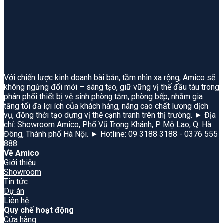
Với chiến lược kinh doanh bài bản, tầm nhìn xa rộng, Amico sẽ
không ngừng đổi mới – sáng tạo, giữ vững vị thế đầu tàu trong
phân phối thiết bị vệ sinh phòng tắm, phòng bếp, nhằm gia
tăng tối đa lợi ích của khách hàng, nâng cao chất lượng dịch
vụ, đồng thời tạo dựng vị thế cạnh tranh trên thị trường. ► Địa
chỉ: Showroom Amico, Phố Vũ Trọng Khánh, P. Mộ Lao, Q. Hà
Đông, Thành phố Hà Nội. ► Hotline: 09 3188 3188 - 0376 555
888
Về Amico
Giới thiệu
Showroom
Tin tức
Dự án
Liên hệ
Quy chế hoạt động
Cửa hàng