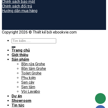
Chính sách bảo mật
Chính sách đổi trả
Hướng dẫn mua hàng
Copyright 2026 © Thiết kế bởi ebookvie.com
Search
for:
Trang chủ
Giới thiệu
Sản phẩm
Bồn rửa Grohe
Bồn tắm Grohe
Toilet Grohe
Phụ kiện
Sen cây
Sen tắm
Vòi Lavabo
Dự án
Showroom
Tin tức