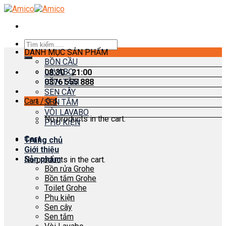
Skip
to
content
Search
DANH MỤC SẢN PHẨM
for:
BỒN CẦU
LAVABO
08:30 - 21:00
0376 555 888
BỒN TẮM
SEN CÂY
Cart /
0
₫
SEN TẮM
VÒI LAVABO
No products in the cart.
PHỤ KIỆN
Cart
Trang chủ
Giới thiệu
Sản phẩm
No products in the cart.
Bồn rửa Grohe
Bồn tắm Grohe
Toilet Grohe
Phụ kiện
Sen cây
Sen tắm