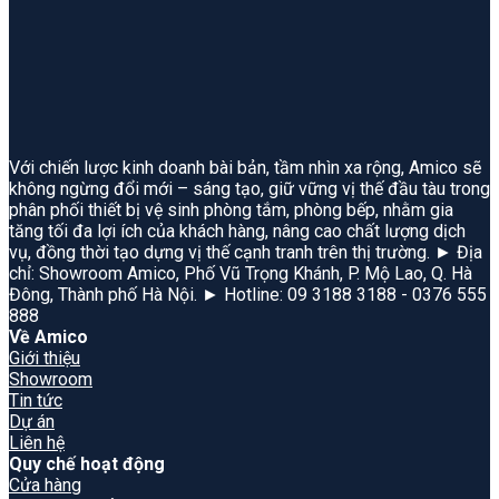
Với chiến lược kinh doanh bài bản, tầm nhìn xa rộng, Amico sẽ
không ngừng đổi mới – sáng tạo, giữ vững vị thế đầu tàu trong
phân phối thiết bị vệ sinh phòng tắm, phòng bếp, nhằm gia
tăng tối đa lợi ích của khách hàng, nâng cao chất lượng dịch
vụ, đồng thời tạo dựng vị thế cạnh tranh trên thị trường. ► Địa
chỉ: Showroom Amico, Phố Vũ Trọng Khánh, P. Mộ Lao, Q. Hà
Đông, Thành phố Hà Nội. ► Hotline: 09 3188 3188 - 0376 555
888
Về Amico
Giới thiệu
Showroom
Tin tức
Dự án
Liên hệ
Quy chế hoạt động
Cửa hàng