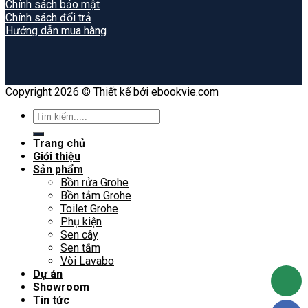
Chính sách bảo mật
Chính sách đổi trả
Hướng dẫn mua hàng
Copyright 2026 © Thiết kế bởi ebookvie.com
Search
for:
Trang chủ
Giới thiệu
Sản phẩm
Bồn rửa Grohe
Bồn tắm Grohe
Toilet Grohe
Phụ kiện
Sen cây
Sen tắm
Vòi Lavabo
Dự án
Showroom
Tin tức