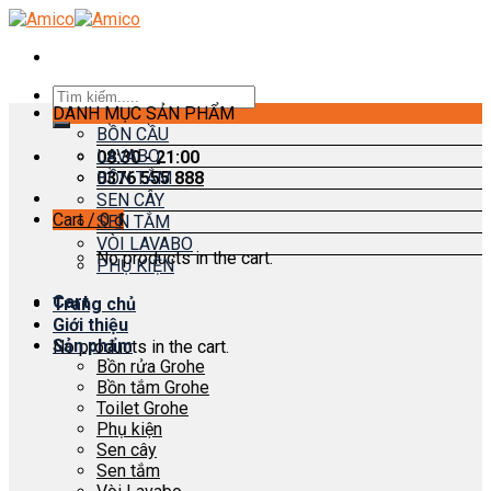
Skip
to
content
Search
DANH MỤC SẢN PHẨM
for:
BỒN CẦU
LAVABO
08:30 - 21:00
0376 555 888
BỒN TẮM
SEN CÂY
Cart /
0
₫
SEN TẮM
VÒI LAVABO
No products in the cart.
PHỤ KIỆN
Cart
Trang chủ
Giới thiệu
Sản phẩm
No products in the cart.
Bồn rửa Grohe
Bồn tắm Grohe
Toilet Grohe
Phụ kiện
Sen cây
Sen tắm