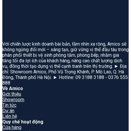
Với chiến lược kinh doanh bài bản, tầm nhìn xa rộng, Amico sẽ
không ngừng đổi mới – sáng tạo, giữ vững vị thế đầu tàu trong
phân phối thiết bị vệ sinh phòng tắm, phòng bếp, nhằm gia
tăng tối đa lợi ích của khách hàng, nâng cao chất lượng dịch
vụ, đồng thời tạo dựng vị thế cạnh tranh trên thị trường. ► Địa
chỉ: Showroom Amico, Phố Vũ Trọng Khánh, P. Mộ Lao, Q. Hà
Đông, Thành phố Hà Nội. ► Hotline: 09 3188 3188 - 0376 555
888
Về Amico
Giới thiệu
Showroom
Tin tức
Dự án
Liên hệ
Quy chế hoạt động
Cửa hàng