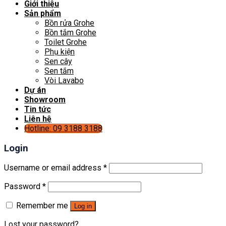
Giới thiệu
Sản phẩm
Bồn rửa Grohe
Bồn tắm Grohe
Toilet Grohe
Phụ kiện
Sen cây
Sen tắm
Vòi Lavabo
Dự án
Showroom
Tin tức
Liên hệ
Hotline: 09 3188 3188
Login
Username or email address
*
Password
*
Remember me
Log in
Lost your password?