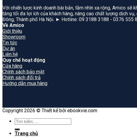
Với chiến lược kinh doanh bài bản, tầm nhìn xa rộng, Amico sẽ k
tăng tối đa lợi ích của khách hàng, nâng cao chất lượng dịch vụ
Đông, Thành phố Hà Nội. ► Hotline: 09 3188 3188 - 0376 555 
Về Amico
Giới thiệu
Showroom
Tin tức
Dự án
Liên hệ
Quy chế hoạt động
Cửa hàng
Chính sách bảo mật
Chính sách đổi trả
Hướng dẫn mua hàng
Copyright 2026 © Thiết kế bởi ebookvie.com
Search
for:
Trang chủ