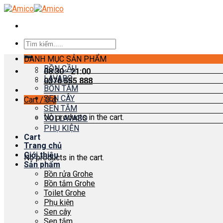
Skip
to
content
Search
for:
DANH MỤC SẢN PHẨM
BỒN CẦU
08:30 - 21:00
LAVABO
0376 555 888
BỒN TẮM
SEN CÂY
Cart /
0
₫
SEN TẮM
No products in the cart.
VÒI LAVABO
PHỤ KIỆN
Cart
Trang chủ
Giới thiệu
No products in the cart.
Sản phẩm
Bồn rửa Grohe
Bồn tắm Grohe
Toilet Grohe
Phụ kiện
Sen cây
Sen tắm