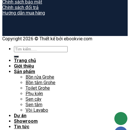
Chính sách bảo mật
Chính sách đổi trả
Hướng dẫn mua hàng
Copyright 2026 © Thiết kế bởi ebookvie.com
Search
for:
Trang chủ
Giới thiệu
Sản phẩm
Bồn rửa Grohe
Bồn tắm Grohe
Toilet Grohe
Phụ kiện
Sen cây
Sen tắm
Vòi Lavabo
Dự án
Showroom
Tin tức