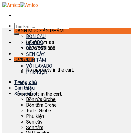
Skip
to
content
Search
DANH MỤC SẢN PHẨM
for:
BỒN CẦU
LAVABO
08:30 - 21:00
0376 555 888
BỒN TẮM
SEN CÂY
Cart /
0
₫
SEN TẮM
VÒI LAVABO
No products in the cart.
PHỤ KIỆN
Cart
Trang chủ
Giới thiệu
Sản phẩm
No products in the cart.
Bồn rửa Grohe
Bồn tắm Grohe
Toilet Grohe
Phụ kiện
Sen cây
Sen tắm