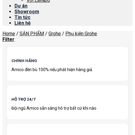
Vòi Lavabo
Dự án
Showroom
Tin tức
Liên hệ
Home
/
SẢN PHẨM
/
Grohe
/
Phụ kiện Grohe
Filter
CHÍNH HÃNG
Amico đền bù 100% nếu phát hiện hàng giả
HỖ TRỢ 24/7
Đội ngũ Amico sẵn sàng hỗ trợ bất cứ khi nào