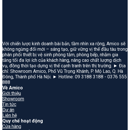
Với chiến lược kinh doanh bài bản, tầm nhìn xa rộng, Amico sẽ
không ngừng đổi mới – sáng tạo, giữ vững vị thế đầu tàu trong
phân phối thiết bị vệ sinh phòng tắm, phòng bếp, nhằm gia
tăng tối đa lợi ích của khách hàng, nâng cao chất lượng dịch
vụ, đồng thời tạo dựng vị thế cạnh tranh trên thị trường. ► Địa
chỉ: Showroom Amico, Phố Vũ Trọng Khánh, P. Mộ Lao, Q. Hà
Đông, Thành phố Hà Nội. ► Hotline: 09 3188 3188 - 0376 555
888
Về Amico
Giới thiệu
Showroom
Tin tức
Dự án
Liên hệ
Quy chế hoạt động
Cửa hàng