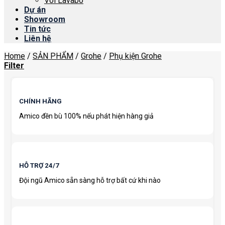
Vòi Lavabo
Dự án
Showroom
Tin tức
Liên hệ
Home
/
SẢN PHẨM
/
Grohe
/
Phụ kiện Grohe
Filter
CHÍNH HÃNG
Amico đền bù 100% nếu phát hiện hàng giả
HỖ TRỢ 24/7
Đội ngũ Amico sẵn sàng hỗ trợ bất cứ khi nào