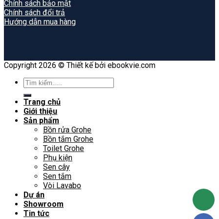
Chính sách bảo mật
Chính sách đổi trả
Hướng dẫn mua hàng
Copyright 2026 © Thiết kế bởi ebookvie.com
Search
for:
Trang chủ
Giới thiệu
Sản phẩm
Bồn rửa Grohe
Bồn tắm Grohe
Toilet Grohe
Phụ kiện
Sen cây
Sen tắm
Vòi Lavabo
Dự án
Showroom
Tin tức