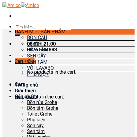
Skip
to
content
Search
DANH MỤC SẢN PHẨM
for:
BỒN CẦU
LAVABO
08:30 - 21:00
0376 555 888
BỒN TẮM
SEN CÂY
Cart /
0
₫
SEN TẮM
VÒI LAVABO
No products in the cart.
PHỤ KIỆN
Cart
Trang chủ
Giới thiệu
Sản phẩm
No products in the cart.
Bồn rửa Grohe
Bồn tắm Grohe
Toilet Grohe
Phụ kiện
Sen cây
Sen tắm