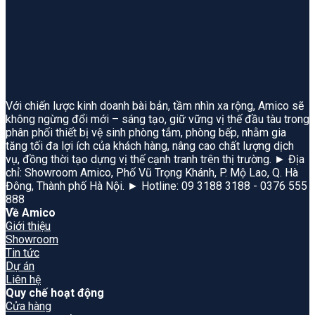
Với chiến lược kinh doanh bài bản, tầm nhìn xa rộng, Amico sẽ
không ngừng đổi mới – sáng tạo, giữ vững vị thế đầu tàu trong
phân phối thiết bị vệ sinh phòng tắm, phòng bếp, nhằm gia
tăng tối đa lợi ích của khách hàng, nâng cao chất lượng dịch
vụ, đồng thời tạo dựng vị thế cạnh tranh trên thị trường. ► Địa
chỉ: Showroom Amico, Phố Vũ Trọng Khánh, P. Mộ Lao, Q. Hà
Đông, Thành phố Hà Nội. ► Hotline: 09 3188 3188 - 0376 555
888
Về Amico
Giới thiệu
Showroom
Tin tức
Dự án
Liên hệ
Quy chế hoạt động
Cửa hàng