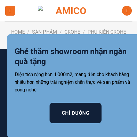
Skip
to
content
HOME
/
SẢN PHẨM
/
GROHE
/
PHỤ KIỆN GROHE
FILTER
Ghé thăm showroom nhận ngàn
quà tặng
Diện tích rộng hơn 1.000m2, mang đến cho khách hàng
nhiều hơn những trải nghiệm chân thực về sản phẩm và
công nghệ
CHỈ ĐƯỜNG