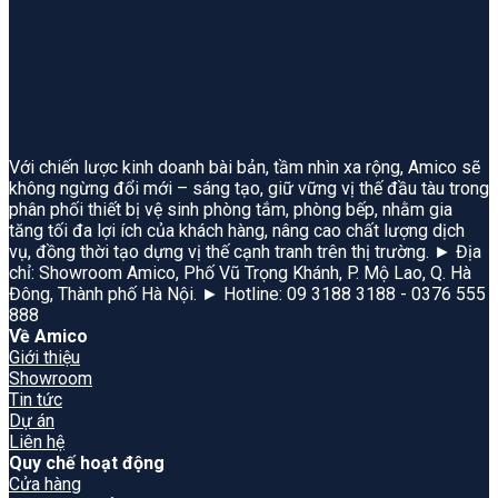
Với chiến lược kinh doanh bài bản, tầm nhìn xa rộng, Amico sẽ
không ngừng đổi mới – sáng tạo, giữ vững vị thế đầu tàu trong
phân phối thiết bị vệ sinh phòng tắm, phòng bếp, nhằm gia
tăng tối đa lợi ích của khách hàng, nâng cao chất lượng dịch
vụ, đồng thời tạo dựng vị thế cạnh tranh trên thị trường. ► Địa
chỉ: Showroom Amico, Phố Vũ Trọng Khánh, P. Mộ Lao, Q. Hà
Đông, Thành phố Hà Nội. ► Hotline: 09 3188 3188 - 0376 555
888
Về Amico
Giới thiệu
Showroom
Tin tức
Dự án
Liên hệ
Quy chế hoạt động
Cửa hàng