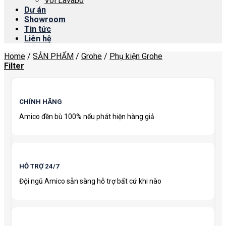
Vòi Lavabo
Dự án
Showroom
Tin tức
Liên hệ
Home
/
SẢN PHẨM
/
Grohe
/
Phụ kiện Grohe
Filter
CHÍNH HÃNG
Amico đền bù 100% nếu phát hiện hàng giả
HỖ TRỢ 24/7
Đội ngũ Amico sẵn sàng hỗ trợ bất cứ khi nào