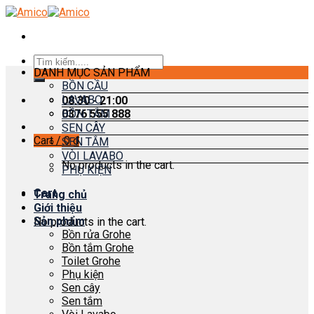
Skip
to
content
Search
DANH MỤC SẢN PHẨM
for:
BỒN CẦU
LAVABO
08:30 - 21:00
0376 555 888
BỒN TẮM
SEN CÂY
Cart /
0
₫
SEN TẮM
VÒI LAVABO
No products in the cart.
PHỤ KIỆN
Cart
Trang chủ
Giới thiệu
Sản phẩm
No products in the cart.
Bồn rửa Grohe
Bồn tắm Grohe
Toilet Grohe
Phụ kiện
Sen cây
Sen tắm