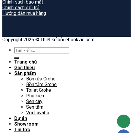
Chính sách bảo mật
Chính sách đổi trả
Hướng dẫn mua hàng
Copyright 2026 © Thiết kế bởi ebookvie.com
Search
for:
Trang chủ
Giới thiệu
Sản phẩm
Bồn rửa Grohe
Bồn tắm Grohe
Toilet Grohe
Phụ kiện
Sen cây
Sen tắm
Vòi Lavabo
Dự án
Showroom
Tin tức