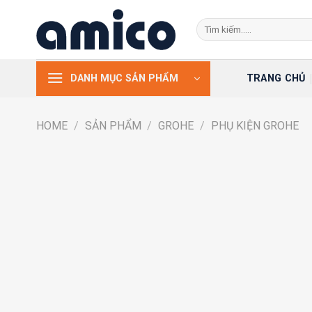
Skip
Search
to
for:
content
TRANG CHỦ
DANH MỤC SẢN PHẨM
HOME
/
SẢN PHẨM
/
GROHE
/
PHỤ KIỆN GROHE