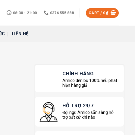
08:30 - 21:00
0376 555 888
CART /
0
₫
ỨC
LIÊN HỆ
CHÍNH HÃNG
Amico đền bù 100% nếu phát
hiện hàng giả
HỖ TRỢ 24/7
Đội ngũ Amico sẵn sàng hỗ
trợ bất cứ khi nào