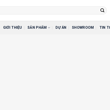
GIỚI THIỆU
SẢN PHẨM
DỰ ÁN
SHOWROOM
TIN T