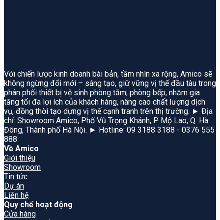
Với chiến lược kinh doanh bài bản, tầm nhìn xa rộng, Amico sẽ
không ngừng đổi mới – sáng tạo, giữ vững vị thế đầu tàu trong
phân phối thiết bị vệ sinh phòng tắm, phòng bếp, nhằm gia
tăng tối đa lợi ích của khách hàng, nâng cao chất lượng dịch
vụ, đồng thời tạo dựng vị thế cạnh tranh trên thị trường. ► Địa
chỉ: Showroom Amico, Phố Vũ Trọng Khánh, P. Mộ Lao, Q. Hà
Đông, Thành phố Hà Nội. ► Hotline: 09 3188 3188 - 0376 555
888
Về Amico
Giới thiệu
Showroom
Tin tức
Dự án
Liên hệ
Quy chế hoạt động
Cửa hàng