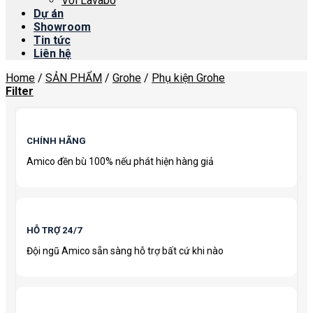
Vòi Lavabo
Dự án
Showroom
Tin tức
Liên hệ
Home
/
SẢN PHẨM
/
Grohe
/
Phụ kiện Grohe
Filter
CHÍNH HÃNG
Amico đền bù 100% nếu phát hiện hàng giả
HỖ TRỢ 24/7
Đội ngũ Amico sẵn sàng hỗ trợ bất cứ khi nào