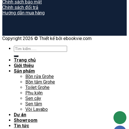
Chính sách bảo mật
Chính sách đổi trả
Hướng dẫn mua hàng
Copyright 2026 © Thiết kế bởi ebookvie.com
Search
for:
Trang chủ
Giới thiệu
Sản phẩm
Bồn rửa Grohe
Bồn tắm Grohe
Toilet Grohe
Phụ kiện
Sen cây
Sen tắm
Vòi Lavabo
Dự án
Showroom
Tin tức