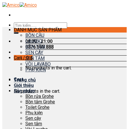
Skip
to
content
Search
DANH MỤC SẢN PHẨM
for:
BỒN CẦU
LAVABO
08:30 - 21:00
0376 555 888
BỒN TẮM
SEN CÂY
Cart /
0
₫
SEN TẮM
VÒI LAVABO
No products in the cart.
PHỤ KIỆN
Cart
Trang chủ
Giới thiệu
Sản phẩm
No products in the cart.
Bồn rửa Grohe
Bồn tắm Grohe
Toilet Grohe
Phụ kiện
Sen cây
Sen tắm