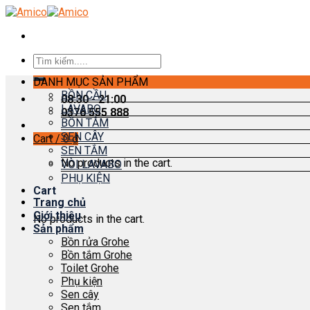
Skip
to
content
Search
for:
DANH MỤC SẢN PHẨM
BỒN CẦU
08:30 - 21:00
LAVABO
0376 555 888
BỒN TẮM
SEN CÂY
Cart /
0
₫
SEN TẮM
No products in the cart.
VÒI LAVABO
PHỤ KIỆN
Cart
Trang chủ
Giới thiệu
No products in the cart.
Sản phẩm
Bồn rửa Grohe
Bồn tắm Grohe
Toilet Grohe
Phụ kiện
Sen cây
Sen tắm