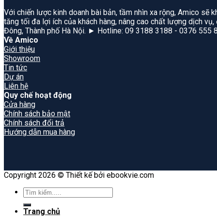
Với chiến lược kinh doanh bài bản, tầm nhìn xa rộng, Amico sẽ k
tăng tối đa lợi ích của khách hàng, nâng cao chất lượng dịch vụ
Đông, Thành phố Hà Nội. ► Hotline: 09 3188 3188 - 0376 555 
Về Amico
Giới thiệu
Showroom
Tin tức
Dự án
Liên hệ
Quy chế hoạt động
Cửa hàng
Chính sách bảo mật
Chính sách đổi trả
Hướng dẫn mua hàng
Copyright 2026 © Thiết kế bởi ebookvie.com
Search
for:
Trang chủ