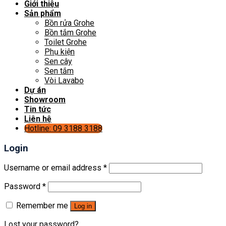
Giới thiệu
Sản phẩm
Bồn rửa Grohe
Bồn tắm Grohe
Toilet Grohe
Phụ kiện
Sen cây
Sen tắm
Vòi Lavabo
Dự án
Showroom
Tin tức
Liên hệ
Hotline: 09 3188 3188
Login
Username or email address
*
Password
*
Remember me
Log in
Lost your password?