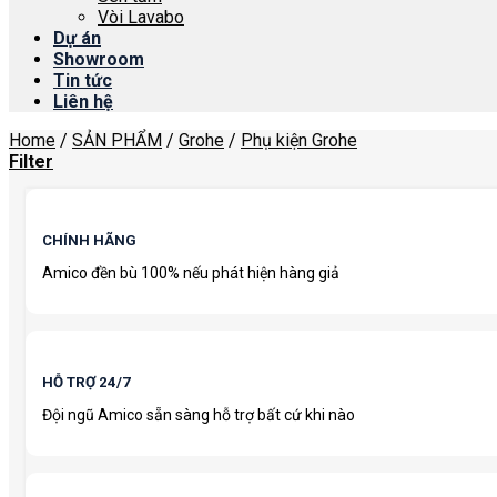
Vòi Lavabo
Dự án
Showroom
Tin tức
Liên hệ
Home
/
SẢN PHẨM
/
Grohe
/
Phụ kiện Grohe
Filter
CHÍNH HÃNG
Amico đền bù 100% nếu phát hiện hàng giả
HỖ TRỢ 24/7
Đội ngũ Amico sẵn sàng hỗ trợ bất cứ khi nào