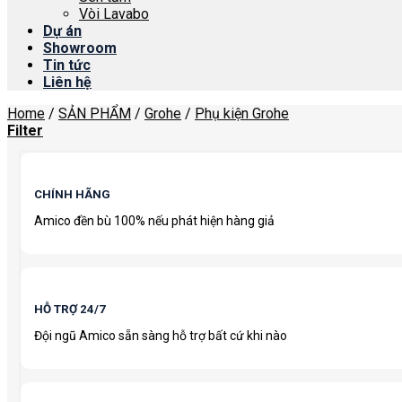
Vòi Lavabo
Dự án
Showroom
Tin tức
Liên hệ
Home
/
SẢN PHẨM
/
Grohe
/
Phụ kiện Grohe
Filter
CHÍNH HÃNG
Amico đền bù 100% nếu phát hiện hàng giả
HỖ TRỢ 24/7
Đội ngũ Amico sẵn sàng hỗ trợ bất cứ khi nào