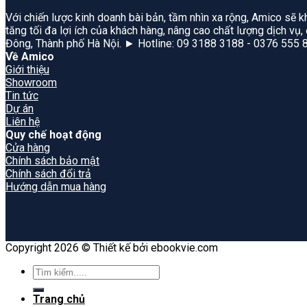
Với chiến lược kinh doanh bài bản, tầm nhìn xa rộng, Amico sẽ k
tăng tối đa lợi ích của khách hàng, nâng cao chất lượng dịch vụ
Đông, Thành phố Hà Nội. ► Hotline: 09 3188 3188 - 0376 555 
Về Amico
Giới thiệu
Showroom
Tin tức
Dự án
Liên hệ
Quy chế hoạt động
Cửa hàng
Chính sách bảo mật
Chính sách đổi trả
Hướng dẫn mua hàng
Copyright 2026 © Thiết kế bởi ebookvie.com
Search
for:
Trang chủ