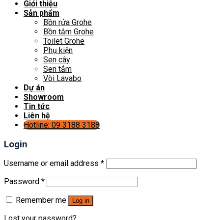
Giới thiệu
Sản phẩm
Bồn rửa Grohe
Bồn tắm Grohe
Toilet Grohe
Phụ kiện
Sen cây
Sen tắm
Vòi Lavabo
Dự án
Showroom
Tin tức
Liên hệ
Hotline: 09 3188 3188
Login
Username or email address
*
Password
*
Remember me
Log in
Lost your password?