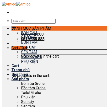
Skip
to
content
Search
for:
DANH MỤC SẢN PHẨM
BỒN CẦU
08:30 - 21:00
LAVABO
0376 555 888
BỒN TẮM
SEN CÂY
Cart /
0
₫
SEN TẮM
No products in the cart.
VÒI LAVABO
PHỤ KIỆN
Cart
Trang chủ
Giới thiệu
No products in the cart.
Sản phẩm
Bồn rửa Grohe
Bồn tắm Grohe
Toilet Grohe
Phụ kiện
Sen cây
Sen tắm