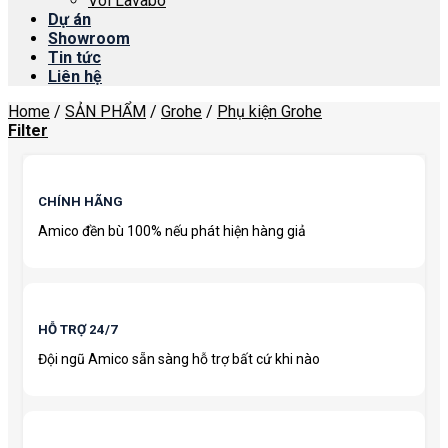
Vòi Lavabo
Dự án
Showroom
Tin tức
Liên hệ
Home
/
SẢN PHẨM
/
Grohe
/
Phụ kiện Grohe
Filter
CHÍNH HÃNG
Amico đền bù 100% nếu phát hiện hàng giả
HỖ TRỢ 24/7
Đội ngũ Amico sẵn sàng hỗ trợ bất cứ khi nào