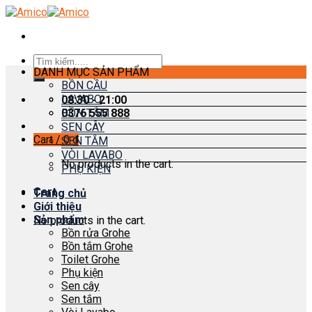
Skip
to
content
Search
DANH MỤC SẢN PHẨM
for:
BỒN CẦU
LAVABO
08:30 - 21:00
0376 555 888
BỒN TẮM
SEN CÂY
Cart /
0
₫
SEN TẮM
VÒI LAVABO
No products in the cart.
PHỤ KIỆN
Cart
Trang chủ
Giới thiệu
Sản phẩm
No products in the cart.
Bồn rửa Grohe
Bồn tắm Grohe
Toilet Grohe
Phụ kiện
Sen cây
Sen tắm