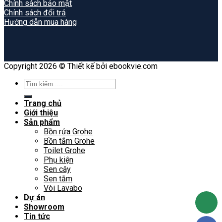
Chính sách bảo mật
Chính sách đổi trả
Hướng dẫn mua hàng
Copyright 2026 © Thiết kế bởi ebookvie.com
Search
for:
Trang chủ
Giới thiệu
Sản phẩm
Bồn rửa Grohe
Bồn tắm Grohe
Toilet Grohe
Phụ kiện
Sen cây
Sen tắm
Vòi Lavabo
Dự án
Showroom
Tin tức