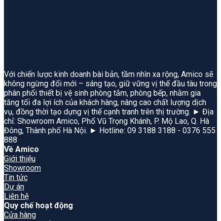
Với chiến lược kinh doanh bài bản, tầm nhìn xa rộng, Amico sẽ
không ngừng đổi mới – sáng tạo, giữ vững vị thế đầu tàu trong
phân phối thiết bị vệ sinh phòng tắm, phòng bếp, nhằm gia
tăng tối đa lợi ích của khách hàng, nâng cao chất lượng dịch
vụ, đồng thời tạo dựng vị thế cạnh tranh trên thị trường. ► Địa
chỉ: Showroom Amico, Phố Vũ Trọng Khánh, P. Mộ Lao, Q. Hà
Đông, Thành phố Hà Nội. ► Hotline: 09 3188 3188 - 0376 555
888
Về Amico
Giới thiệu
Showroom
Tin tức
Dự án
Liên hệ
Quy chế hoạt động
Cửa hàng