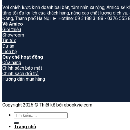
Với chiến lược kinh doanh bài bản, tầm nhìn xa rộng, Amico sẽ k
tăng tối đa lợi ích của khách hàng, nâng cao chất lượng dịch vụ
Đông, Thành phố Hà Nội. ► Hotline: 09 3188 3188 - 0376 555 
Về Amico
Giới thiệu
Showroom
Tin tức
Dự án
Liên hệ
Quy chế hoạt động
Cửa hàng
Chính sách bảo mật
Chính sách đổi trả
Hướng dẫn mua hàng
Copyright 2026 © Thiết kế bởi ebookvie.com
Search
for:
Trang chủ