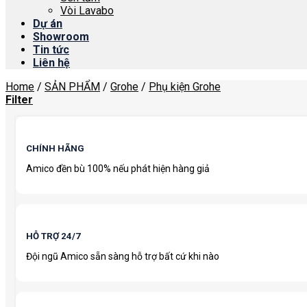
Vòi Lavabo
Dự án
Showroom
Tin tức
Liên hệ
Home
/
SẢN PHẨM
/
Grohe
/
Phụ kiện Grohe
Filter
CHÍNH HÃNG
Amico đền bù 100% nếu phát hiện hàng giả
HỖ TRỢ 24/7
Đội ngũ Amico sẵn sàng hỗ trợ bất cứ khi nào