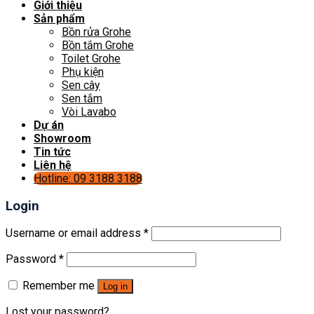
Giới thiệu
Sản phẩm
Bồn rửa Grohe
Bồn tắm Grohe
Toilet Grohe
Phụ kiện
Sen cây
Sen tắm
Vòi Lavabo
Dự án
Showroom
Tin tức
Liên hệ
Hotline: 09 3188 3188
Login
Username or email address
*
Password
*
Remember me
Log in
Lost your password?