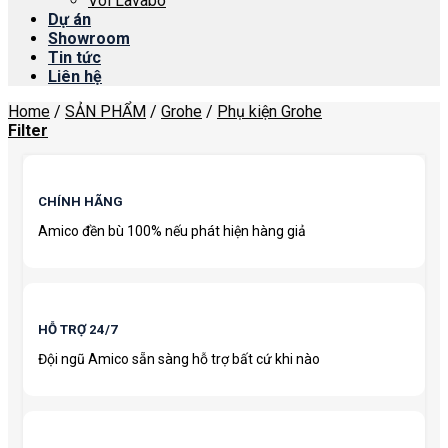
Vòi Lavabo
Dự án
Showroom
Tin tức
Liên hệ
Home
/
SẢN PHẨM
/
Grohe
/
Phụ kiện Grohe
Filter
CHÍNH HÃNG
Amico đền bù 100% nếu phát hiện hàng giả
HỖ TRỢ 24/7
Đội ngũ Amico sẵn sàng hỗ trợ bất cứ khi nào