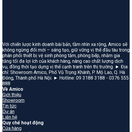
Với chiến lược kinh doanh bài bản, tầm nhìn xa rộng, Amico sẽ
không ngừng đổi mới – sáng tạo, giữ vững vị thế đầu tàu trong
phân phối thiết bị vệ sinh phòng tắm, phòng bếp, nhằm gia
tăng tối đa lợi ích của khách hàng, nâng cao chất lượng dịch
vụ, đồng thời tạo dựng vị thế cạnh tranh trên thị trường. ► Địa
chỉ: Showroom Amico, Phố Vũ Trọng Khánh, P. Mộ Lao, Q. Hà
Đông, Thành phố Hà Nội. ► Hotline: 09 3188 3188 - 0376 555
888
Về Amico
Giới thiệu
Showroom
Tin tức
Dự án
Liên hệ
Quy chế hoạt động
Cửa hàng