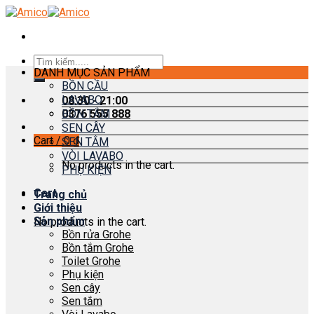
Skip
to
content
Search
DANH MỤC SẢN PHẨM
for:
BỒN CẦU
LAVABO
08:30 - 21:00
0376 555 888
BỒN TẮM
SEN CÂY
Cart /
0
₫
SEN TẮM
VÒI LAVABO
No products in the cart.
PHỤ KIỆN
Cart
Trang chủ
Giới thiệu
Sản phẩm
No products in the cart.
Bồn rửa Grohe
Bồn tắm Grohe
Toilet Grohe
Phụ kiện
Sen cây
Sen tắm