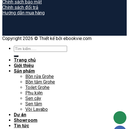
Chính sách bảo mật
Chính sách đổi trả
Hướng dẫn mua hàng
Copyright 2026 © Thiết kế bởi ebookvie.com
Search
for:
Trang chủ
Giới thiệu
Sản phẩm
Bồn rửa Grohe
Bồn tắm Grohe
Toilet Grohe
Phụ kiện
Sen cây
Sen tắm
Vòi Lavabo
Dự án
Showroom
Tin tức