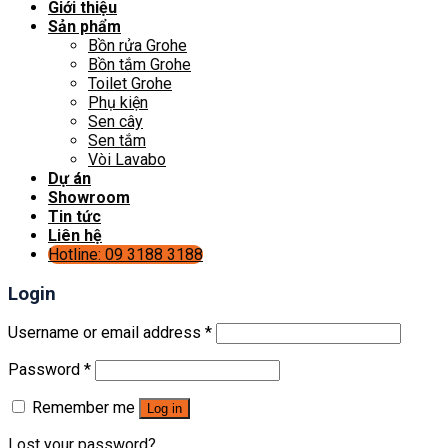
Giới thiệu
Sản phẩm
Bồn rửa Grohe
Bồn tắm Grohe
Toilet Grohe
Phụ kiện
Sen cây
Sen tắm
Vòi Lavabo
Dự án
Showroom
Tin tức
Liên hệ
Hotline: 09 3188 3188
Login
Username or email address
*
Password
*
Remember me
Log in
Lost your password?