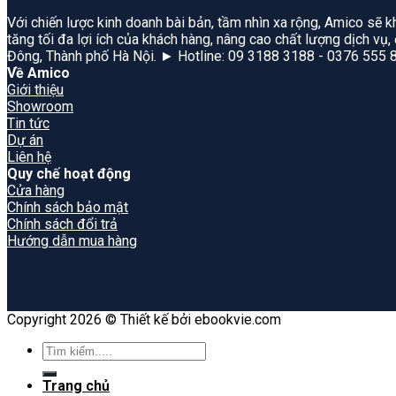
Với chiến lược kinh doanh bài bản, tầm nhìn xa rộng, Amico sẽ k
tăng tối đa lợi ích của khách hàng, nâng cao chất lượng dịch vụ
Đông, Thành phố Hà Nội. ► Hotline: 09 3188 3188 - 0376 555 
Về Amico
Giới thiệu
Showroom
Tin tức
Dự án
Liên hệ
Quy chế hoạt động
Cửa hàng
Chính sách bảo mật
Chính sách đổi trả
Hướng dẫn mua hàng
Copyright 2026 © Thiết kế bởi ebookvie.com
Search
for:
Trang chủ