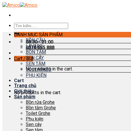
Skip
to
content
Search
for:
DANH MỤC SẢN PHẨM
BỒN CẦU
08:30 - 21:00
LAVABO
0376 555 888
BỒN TẮM
SEN CÂY
Cart /
0
₫
SEN TẮM
No products in the cart.
VÒI LAVABO
PHỤ KIỆN
Cart
Trang chủ
Giới thiệu
No products in the cart.
Sản phẩm
Bồn rửa Grohe
Bồn tắm Grohe
Toilet Grohe
Phụ kiện
Sen cây
Sen tắm