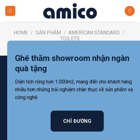
Skip
to
content
HOME
/
SẢN PHẨM
/
AMERICAN STANDARD
/
TOILETS
FILTER
Ghé thăm showroom nhận ngàn
quà tặng
Diện tích rộng hơn 1.000m2, mang đến cho khách hàng
nhiều hơn những trải nghiệm chân thực về sản phẩm và
công nghệ
CHỈ ĐƯỜNG