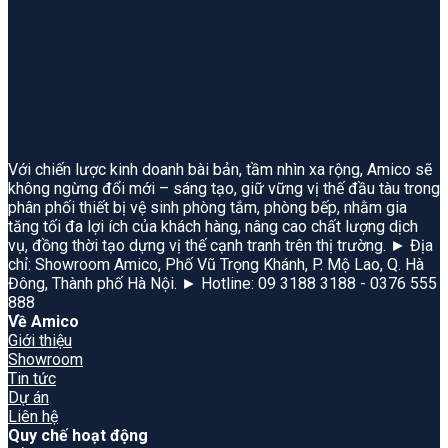
Với chiến lược kinh doanh bài bản, tầm nhìn xa rộng, Amico sẽ
không ngừng đổi mới – sáng tạo, giữ vững vị thế đầu tàu trong
phân phối thiết bị vệ sinh phòng tắm, phòng bếp, nhằm gia
tăng tối đa lợi ích của khách hàng, nâng cao chất lượng dịch
vụ, đồng thời tạo dựng vị thế cạnh tranh trên thị trường. ► Địa
chỉ: Showroom Amico, Phố Vũ Trọng Khánh, P. Mộ Lao, Q. Hà
Đông, Thành phố Hà Nội. ► Hotline: 09 3188 3188 - 0376 555
888
Về Amico
Giới thiệu
Showroom
Tin tức
Dự án
Liên hệ
Quy chế hoạt động