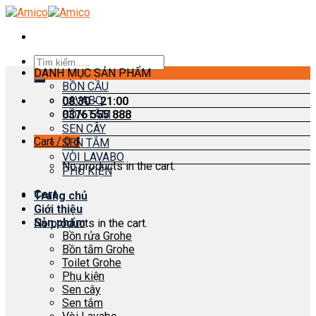
Skip
to
content
Search
DANH MỤC SẢN PHẨM
for:
BỒN CẦU
LAVABO
08:30 - 21:00
0376 555 888
BỒN TẮM
SEN CÂY
Cart /
0
₫
SEN TẮM
VÒI LAVABO
No products in the cart.
PHỤ KIỆN
Cart
Trang chủ
Giới thiệu
Sản phẩm
No products in the cart.
Bồn rửa Grohe
Bồn tắm Grohe
Toilet Grohe
Phụ kiện
Sen cây
Sen tắm