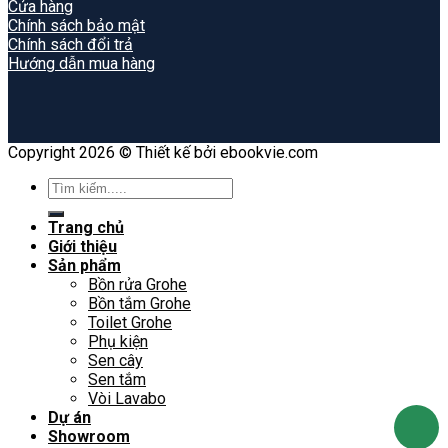
Cửa hàng
Chính sách bảo mật
Chính sách đổi trả
Hướng dẫn mua hàng
Copyright 2026 © Thiết kế bởi ebookvie.com
Search
for:
Trang chủ
Giới thiệu
Sản phẩm
Bồn rửa Grohe
Bồn tắm Grohe
Toilet Grohe
Phụ kiện
Sen cây
Sen tắm
Vòi Lavabo
Dự án
Showroom