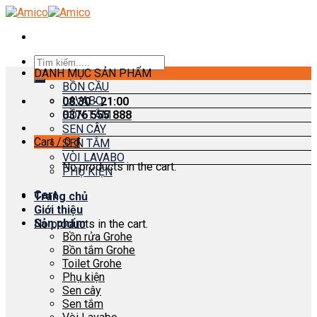
Skip
to
content
Search
DANH MỤC SẢN PHẨM
for:
BỒN CẦU
LAVABO
08:30 - 21:00
0376 555 888
BỒN TẮM
SEN CÂY
Cart /
0
₫
SEN TẮM
VÒI LAVABO
No products in the cart.
PHỤ KIỆN
Cart
Trang chủ
Giới thiệu
Sản phẩm
No products in the cart.
Bồn rửa Grohe
Bồn tắm Grohe
Toilet Grohe
Phụ kiện
Sen cây
Sen tắm