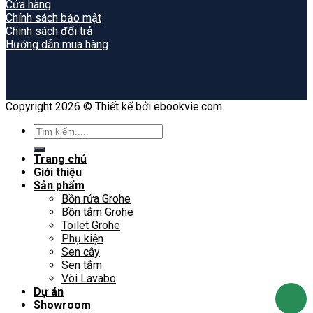
Cửa hàng
Chính sách bảo mật
Chính sách đổi trả
Hướng dẫn mua hàng
Copyright 2026 © Thiết kế bởi ebookvie.com
Search
for:
Trang chủ
Giới thiệu
Sản phẩm
Bồn rửa Grohe
Bồn tắm Grohe
Toilet Grohe
Phụ kiện
Sen cây
Sen tắm
Vòi Lavabo
Dự án
Showroom