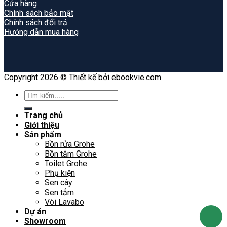
Cửa hàng
Chính sách bảo mật
Chính sách đổi trả
Hướng dẫn mua hàng
Copyright 2026 © Thiết kế bởi ebookvie.com
Search
for:
Trang chủ
Giới thiệu
Sản phẩm
Bồn rửa Grohe
Bồn tắm Grohe
Toilet Grohe
Phụ kiện
Sen cây
Sen tắm
Vòi Lavabo
Dự án
Showroom