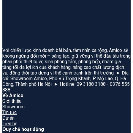
Với chiến lược kinh doanh bài bản, tầm nhìn xa rộng, Amico sẽ
không ngừng đổi mới – sáng tạo, giữ vững vị thế đầu tàu trong
phân phối thiết bị vệ sinh phòng tắm, phòng bếp, nhằm gia
tăng tối đa lợi ích của khách hàng, nâng cao chất lượng dịch
vụ, đồng thời tạo dựng vị thế cạnh tranh trên thị trường. ► Địa
chỉ: Showroom Amico, Phố Vũ Trọng Khánh, P. Mộ Lao, Q. Hà
Đông, Thành phố Hà Nội. ► Hotline: 09 3188 3188 - 0376 555
888
Về Amico
Giới thiệu
Showroom
Tin tức
Dự án
Liên hệ
Quy chế hoạt động