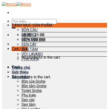
Skip
to
content
Search
DANH MỤC SẢN PHẨM
for:
BỒN CẦU
LAVABO
08:30 - 21:00
0376 555 888
BỒN TẮM
SEN CÂY
Cart /
0
₫
SEN TẮM
VÒI LAVABO
No products in the cart.
PHỤ KIỆN
Cart
Trang chủ
Giới thiệu
Sản phẩm
No products in the cart.
Bồn rửa Grohe
Bồn tắm Grohe
Toilet Grohe
Phụ kiện
Sen cây
Sen tắm