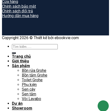
Cửa hàng
Chính sách bảo mật
Chính sách đổi trả
Hướng dẫn mua hàng
Copyright 2026 © Thiết kế bởi ebookvie.com
Search
for:
Trang chủ
Giới thiệu
Sản phẩm
Bồn rửa Grohe
Bồn tắm Grohe
Toilet Grohe
Phụ kiện
Sen cây
Sen tắm
Vòi Lavabo
Dự án
Showroom