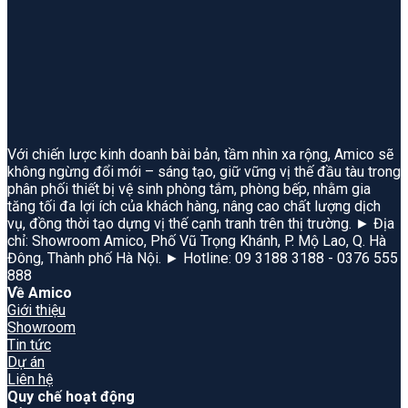
Với chiến lược kinh doanh bài bản, tầm nhìn xa rộng, Amico sẽ
không ngừng đổi mới – sáng tạo, giữ vững vị thế đầu tàu trong
phân phối thiết bị vệ sinh phòng tắm, phòng bếp, nhằm gia
tăng tối đa lợi ích của khách hàng, nâng cao chất lượng dịch
vụ, đồng thời tạo dựng vị thế cạnh tranh trên thị trường. ► Địa
chỉ: Showroom Amico, Phố Vũ Trọng Khánh, P. Mộ Lao, Q. Hà
Đông, Thành phố Hà Nội. ► Hotline: 09 3188 3188 - 0376 555
888
Về Amico
Giới thiệu
Showroom
Tin tức
Dự án
Liên hệ
Quy chế hoạt động