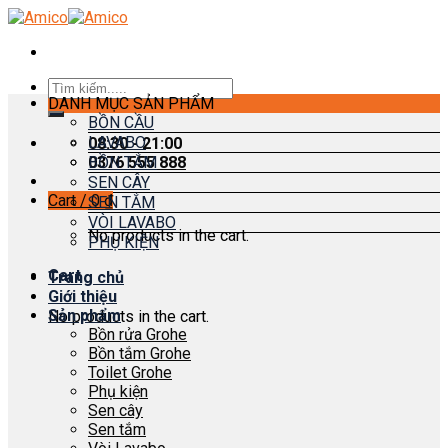
Skip
to
content
Search
DANH MỤC SẢN PHẨM
for:
BỒN CẦU
LAVABO
08:30 - 21:00
0376 555 888
BỒN TẮM
SEN CÂY
Cart /
0
₫
SEN TẮM
VÒI LAVABO
No products in the cart.
PHỤ KIỆN
Cart
Trang chủ
Giới thiệu
Sản phẩm
No products in the cart.
Bồn rửa Grohe
Bồn tắm Grohe
Toilet Grohe
Phụ kiện
Sen cây
Sen tắm