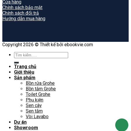
Cửa hàng
Chính sách bảo mật
Chính sách đổi trả
Hướng dẫn mua hàng
Copyright 2026 © Thiết kế bởi ebookvie.com
Search
for:
Trang chủ
Giới thiệu
Sản phẩm
Bồn rửa Grohe
Bồn tắm Grohe
Toilet Grohe
Phụ kiện
Sen cây
Sen tắm
Vòi Lavabo
Dự án
Showroom