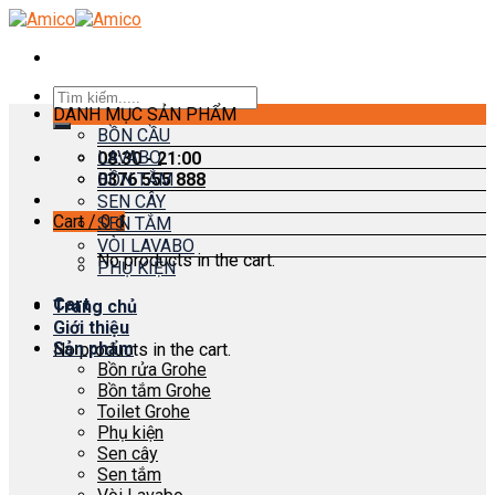
Skip
to
content
Search
DANH MỤC SẢN PHẨM
for:
BỒN CẦU
LAVABO
08:30 - 21:00
0376 555 888
BỒN TẮM
SEN CÂY
Cart /
0
₫
SEN TẮM
VÒI LAVABO
No products in the cart.
PHỤ KIỆN
Cart
Trang chủ
Giới thiệu
Sản phẩm
No products in the cart.
Bồn rửa Grohe
Bồn tắm Grohe
Toilet Grohe
Phụ kiện
Sen cây
Sen tắm