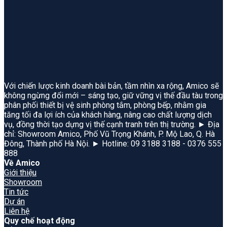
Với chiến lược kinh doanh bài bản, tầm nhìn xa rộng, Amico sẽ
không ngừng đổi mới – sáng tạo, giữ vững vị thế đầu tàu trong
phân phối thiết bị vệ sinh phòng tắm, phòng bếp, nhằm gia
tăng tối đa lợi ích của khách hàng, nâng cao chất lượng dịch
vụ, đồng thời tạo dựng vị thế cạnh tranh trên thị trường. ► Địa
chỉ: Showroom Amico, Phố Vũ Trọng Khánh, P. Mộ Lao, Q. Hà
Đông, Thành phố Hà Nội. ► Hotline: 09 3188 3188 - 0376 555
888
Về Amico
Giới thiệu
Showroom
Tin tức
Dự án
Liên hệ
Quy chế hoạt động