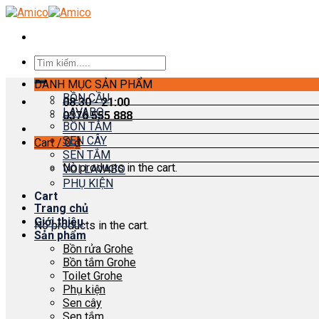
Skip
to
content
Search
for:
DANH MỤC SẢN PHẨM
BỒN CẦU
08:30 - 21:00
LAVABO
0376 555 888
BỒN TẮM
SEN CÂY
Cart /
0
₫
SEN TẮM
No products in the cart.
VÒI LAVABO
PHỤ KIỆN
Cart
Trang chủ
Giới thiệu
No products in the cart.
Sản phẩm
Bồn rửa Grohe
Bồn tắm Grohe
Toilet Grohe
Phụ kiện
Sen cây
Sen tắm