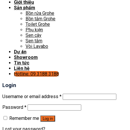
Giới thiệu
Sản phẩm
Bồn rửa Grohe
Bồn tắm Grohe
Toilet Grohe
Phụ kiện
Sen cây
Sen tắm
Vòi Lavabo
Dự án
Showroom
Tin tức
Liên hệ
Hotline: 09 3188 3188
Login
Username or email address
*
Password
*
Remember me
Log in
Lost your password?