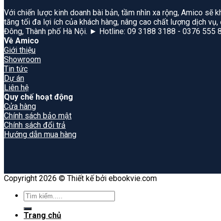
Với chiến lược kinh doanh bài bản, tầm nhìn xa rộng, Amico sẽ k
tăng tối đa lợi ích của khách hàng, nâng cao chất lượng dịch vụ
Đông, Thành phố Hà Nội. ► Hotline: 09 3188 3188 - 0376 555 
Về Amico
Giới thiệu
Showroom
Tin tức
Dự án
Liên hệ
Quy chế hoạt động
Cửa hàng
Chính sách bảo mật
Chính sách đổi trả
Hướng dẫn mua hàng
Copyright 2026 © Thiết kế bởi ebookvie.com
Search
for:
Trang chủ