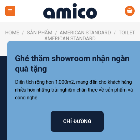
Skip
to
content
HOME
/
SẢN PHẨM
/
AMERICAN STANDARD
/
TOILET
AMERICAN STANDARD
FILTER
Ghé thăm showroom nhận ngàn
quà tặng
Diện tích rộng hơn 1.000m2, mang đến cho khách hàng
nhiều hơn những trải nghiệm chân thực về sản phẩm và
công nghệ
CHỈ ĐƯỜNG