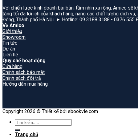
Với chiến lược kinh doanh bài bản, tầm nhìn xa rộng, Amico sẽ k
tăng tối đa lợi ích của khách hàng, nâng cao chất lượng dịch vụ
Đông, Thành phố Hà Nội. ► Hotline: 09 3188 3188 - 0376 555 
Về Amico
Giới thiệu
Showroom
Tin tức
Dự án
Liên hệ
Quy chế hoạt động
Cửa hàng
Chính sách bảo mật
Chính sách đổi trả
Hướng dẫn mua hàng
Copyright 2026 © Thiết kế bởi ebookvie.com
Search
for:
Trang chủ