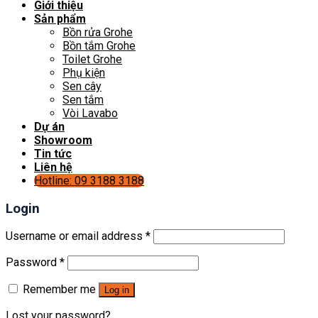
Giới thiệu
Sản phẩm
Bồn rửa Grohe
Bồn tắm Grohe
Toilet Grohe
Phụ kiện
Sen cây
Sen tắm
Vòi Lavabo
Dự án
Showroom
Tin tức
Liên hệ
Hotline: 09 3188 3188
Login
Username or email address
*
Password
*
Remember me
Log in
Lost your password?