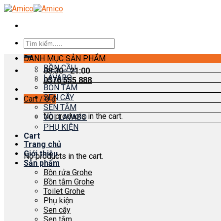
Skip
to
content
Search
for:
DANH MỤC SẢN PHẨM
BỒN CẦU
08:30 - 21:00
LAVABO
0376 555 888
BỒN TẮM
SEN CÂY
Cart /
0
₫
SEN TẮM
No products in the cart.
VÒI LAVABO
PHỤ KIỆN
Cart
Trang chủ
Giới thiệu
No products in the cart.
Sản phẩm
Bồn rửa Grohe
Bồn tắm Grohe
Toilet Grohe
Phụ kiện
Sen cây
Sen tắm