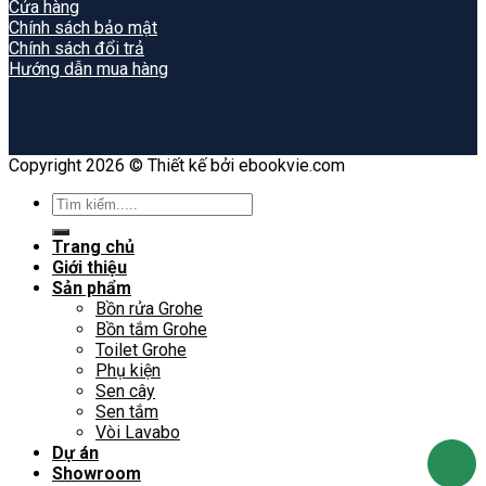
Cửa hàng
Chính sách bảo mật
Chính sách đổi trả
Hướng dẫn mua hàng
Copyright 2026 © Thiết kế bởi ebookvie.com
Search
for:
Trang chủ
Giới thiệu
Sản phẩm
Bồn rửa Grohe
Bồn tắm Grohe
Toilet Grohe
Phụ kiện
Sen cây
Sen tắm
Vòi Lavabo
Dự án
Showroom