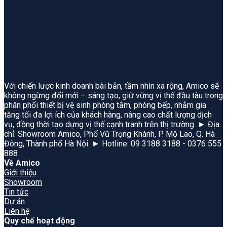
Với chiến lược kinh doanh bài bản, tầm nhìn xa rộng, Amico sẽ
không ngừng đổi mới – sáng tạo, giữ vững vị thế đầu tàu trong
phân phối thiết bị vệ sinh phòng tắm, phòng bếp, nhằm gia
tăng tối đa lợi ích của khách hàng, nâng cao chất lượng dịch
vụ, đồng thời tạo dựng vị thế cạnh tranh trên thị trường. ► Địa
chỉ: Showroom Amico, Phố Vũ Trọng Khánh, P. Mộ Lao, Q. Hà
Đông, Thành phố Hà Nội. ► Hotline: 09 3188 3188 - 0376 555
888
Về Amico
Giới thiệu
Showroom
Tin tức
Dự án
Liên hệ
Quy chế hoạt động