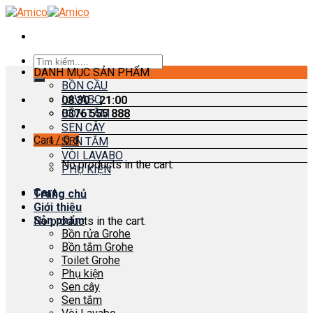
Skip
to
content
Search
DANH MỤC SẢN PHẨM
for:
BỒN CẦU
LAVABO
08:30 - 21:00
0376 555 888
BỒN TẮM
SEN CÂY
Cart /
0
₫
SEN TẮM
VÒI LAVABO
No products in the cart.
PHỤ KIỆN
Cart
Trang chủ
Giới thiệu
Sản phẩm
No products in the cart.
Bồn rửa Grohe
Bồn tắm Grohe
Toilet Grohe
Phụ kiện
Sen cây
Sen tắm