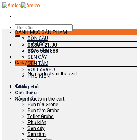
Skip
to
content
Search
DANH MỤC SẢN PHẨM
for:
BỒN CẦU
LAVABO
08:30 - 21:00
0376 555 888
BỒN TẮM
SEN CÂY
Cart /
0
₫
SEN TẮM
VÒI LAVABO
No products in the cart.
PHỤ KIỆN
Cart
Trang chủ
Giới thiệu
Sản phẩm
No products in the cart.
Bồn rửa Grohe
Bồn tắm Grohe
Toilet Grohe
Phụ kiện
Sen cây
Sen tắm