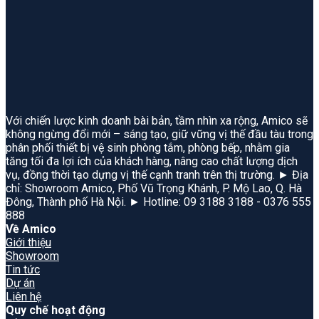
Với chiến lược kinh doanh bài bản, tầm nhìn xa rộng, Amico sẽ
không ngừng đổi mới – sáng tạo, giữ vững vị thế đầu tàu trong
phân phối thiết bị vệ sinh phòng tắm, phòng bếp, nhằm gia
tăng tối đa lợi ích của khách hàng, nâng cao chất lượng dịch
vụ, đồng thời tạo dựng vị thế cạnh tranh trên thị trường. ► Địa
chỉ: Showroom Amico, Phố Vũ Trọng Khánh, P. Mộ Lao, Q. Hà
Đông, Thành phố Hà Nội. ► Hotline: 09 3188 3188 - 0376 555
888
Về Amico
Giới thiệu
Showroom
Tin tức
Dự án
Liên hệ
Quy chế hoạt động