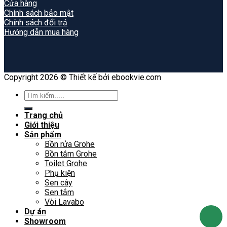
Cửa hàng
Chính sách bảo mật
Chính sách đổi trả
Hướng dẫn mua hàng
Copyright 2026 © Thiết kế bởi ebookvie.com
Search
for:
Trang chủ
Giới thiệu
Sản phẩm
Bồn rửa Grohe
Bồn tắm Grohe
Toilet Grohe
Phụ kiện
Sen cây
Sen tắm
Vòi Lavabo
Dự án
Showroom