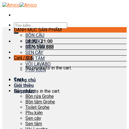
Skip
to
content
Search
DANH MỤC SẢN PHẨM
for:
BỒN CẦU
LAVABO
08:30 - 21:00
0376 555 888
BỒN TẮM
SEN CÂY
Cart /
0
₫
SEN TẮM
VÒI LAVABO
No products in the cart.
PHỤ KIỆN
Cart
Trang chủ
Giới thiệu
Sản phẩm
No products in the cart.
Bồn rửa Grohe
Bồn tắm Grohe
Toilet Grohe
Phụ kiện
Sen cây
Sen tắm