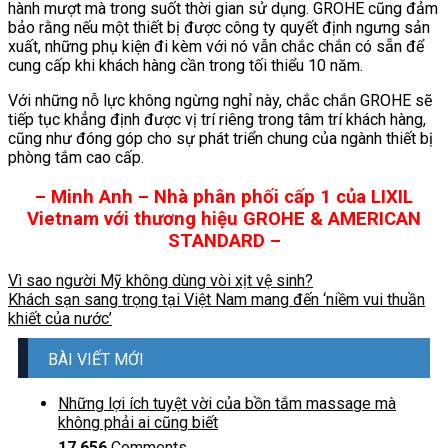
hành mượt mà trong suốt thời gian sử dụng. GROHE cũng đảm
bảo rằng nếu một thiết bị được công ty quyết định ngưng sản
xuất, những phụ kiện đi kèm với nó vẫn chắc chắn có sẵn để
cung cấp khi khách hàng cần trong tối thiểu 10 năm.
Với những nỗ lực không ngừng nghỉ này, chắc chắn GROHE sẽ
tiếp tục khẳng định được vị trí riêng trong tâm trí khách hàng,
cũng như đóng góp cho sự phát triển chung của ngành thiết bị
phòng tắm cao cấp.
– Minh Anh – Nhà phân phối cấp 1 của LIXIL
Vietnam với thương hiệu GROHE & AMERICAN
STANDARD –
Vì sao người Mỹ không dùng vòi xịt vệ sinh?
Khách sạn sang trọng tại Việt Nam mang đến ‘niềm vui thuần
khiết của nước’
BÀI VIẾT MỚI
Những lợi ích tuyệt vời của bồn tắm massage mà
không phải ai cũng biết
17.656
Comments