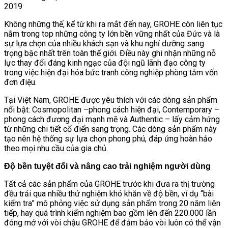
2019
Không những thế, kể từ khi ra mắt đến nay, GROHE còn liên tục
nằm trong top những công ty lớn bền vững nhất của Đức và là
sự lựa chọn của nhiều khách sạn và khu nghỉ dưỡng sang
trọng bậc nhất trên toàn thế giới. Điều này ghi nhận những nỗ
lực thay đổi đáng kinh ngạc của đội ngũ lãnh đạo công ty
trong việc hiện đại hóa bức tranh công nghiệp phòng tắm vốn
đơn điệu.
Tại Việt Nam, GROHE được yêu thích với các dòng sản phẩm
nổi bật: Cosmopolitan –phong cách hiện đại, Contemporary –
phong cách đương đại mạnh mẽ và Authentic – lấy cảm hứng
từ những chi tiết cổ điển sang trọng. Các dòng sản phẩm này
tạo nên hệ thống sự lựa chọn phong phú, đáp ứng hoàn hảo
theo mọi nhu cầu của gia chủ.
Độ bền tuyệt đối và nâng cao trải nghiệm người dùng
Tất cả các sản phẩm của GROHE trước khi đưa ra thị trường
đều trải qua nhiều thử nghiệm khó khăn về độ bền, ví dụ “bài
kiểm tra” mô phỏng việc sử dụng sản phẩm trong 20 năm liên
tiếp, hay quá trình kiểm nghiệm bao gồm lên đến 220.000 lần
đóng mở với vòi chậu GROHE để đảm bảo vòi luôn có thể vận