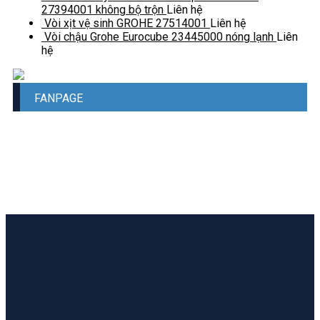
27394001 không bộ trộn
Liên hệ
Vòi xịt vệ sinh GROHE 27514001
Liên hệ
Vòi chậu Grohe Eurocube 23445000 nóng lạnh
Liên
hệ
FANPAGE