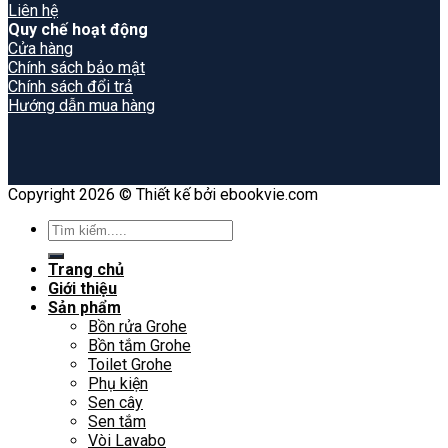
Liên hệ
Quy chế hoạt động
Cửa hàng
Chính sách bảo mật
Chính sách đổi trả
Hướng dẫn mua hàng
Copyright 2026 © Thiết kế bởi ebookvie.com
Search
for:
Trang chủ
Giới thiệu
Sản phẩm
Bồn rửa Grohe
Bồn tắm Grohe
Toilet Grohe
Phụ kiện
Sen cây
Sen tắm
Vòi Lavabo