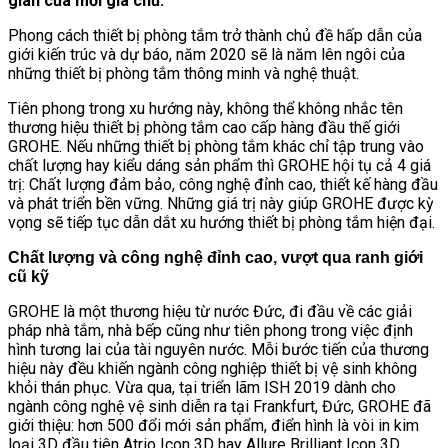
giãn của mỗi gia chủ.
Phong cách thiết bị phòng tắm trở thành chủ đề hấp dẫn của
giới kiến trúc và dự báo, năm 2020 sẽ là năm lên ngôi của
những thiết bị phòng tắm thông minh và nghệ thuật.
Tiên phong trong xu hướng này, không thể không nhắc tên
thương hiệu thiết bị phòng tắm cao cấp hàng đầu thế giới
GROHE. Nếu những thiết bị phòng tắm khác chỉ tập trung vào
chất lượng hay kiểu dáng sản phẩm thì GROHE hội tụ cả 4 giá
trị: Chất lượng đảm bảo, công nghệ đỉnh cao, thiết kế hàng đầu
và phát triển bền vững. Những giá trị này giúp GROHE được kỳ
vọng sẽ tiếp tục dẫn dắt xu hướng thiết bị phòng tắm hiện đại.
Chất lượng và công nghệ đỉnh cao, vượt qua ranh giới
cũ kỹ
GROHE là một thương hiệu từ nước Đức, đi đầu về các giải
pháp nhà tắm, nhà bếp cũng như tiên phong trong việc định
hình tương lai của tài nguyên nước. Mỗi bước tiến của thương
hiệu này đều khiến ngành công nghiệp thiết bị vệ sinh không
khỏi thán phục. Vừa qua, tại triển lãm ISH 2019 dành cho
ngành công nghệ vệ sinh diễn ra tại Frankfurt, Đức, GROHE đã
giới thiệu: hơn 500 đổi mới sản phẩm, điển hình là vòi in kim
loại 3D đầu tiên Atrio Icon 3D hay Allure Brilliant Icon 3D.