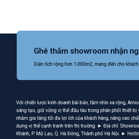
Ghé thăm showroom nhận ng
Diện tích rộng hơn 1.000m2, mang đến cho khách
Với chiến lược kinh doanh bài bản, tầm nhìn xa rộng, Am
sáng tạo, giữ vững vị thế đầu tàu trong phân phối thiết b
nhằm gia tăng tối đa lợi ích của khách hàng, nâng cao chấ
dựng vị thế cạnh tranh trên thị trường. ► Địa chỉ: Show
Khánh, P. Mộ Lao, Q. Hà Đông, Thành phố Hà Nội. ► Hotl