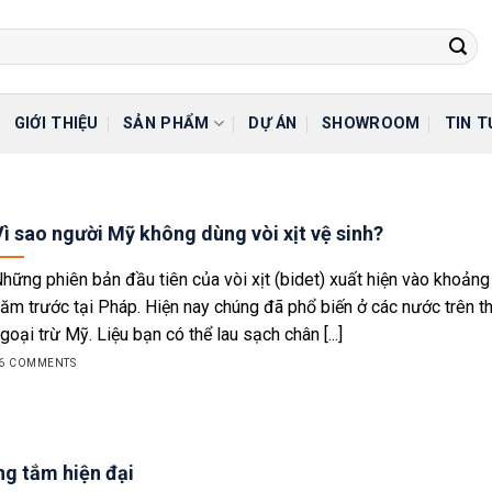
GIỚI THIỆU
SẢN PHẨM
DỰ ÁN
SHOWROOM
TIN T
ì sao người Mỹ không dùng vòi xịt vệ sinh?
hững phiên bản đầu tiên của vòi xịt (bidet) xuất hiện vào khoản
ăm trước tại Pháp. Hiện nay chúng đã phổ biến ở các nước trên th
goại trừ Mỹ. Liệu bạn có thể lau sạch chân [...]
6 COMMENTS
ng tắm hiện đại