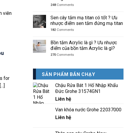
248
Comments
h viên
Sen cây tắm mạ titan có tốt ? Ưu
nhược điểm sen tắm đứng mạ titan
182
Comments
Bồn tắm Acrylic là gì ? Ưu nhược
điểm của bồn tắm Acrylic là gì?
ou
270
Comments
SẢN PHẨM BÁN CHẠY
s for
Chậu Rửa Bát 1 Hố Nhập Khẩu
..]
Đức Grohe 31574GN1
Liên hệ
Van khóa nước Grohe 22037000
Liên hệ