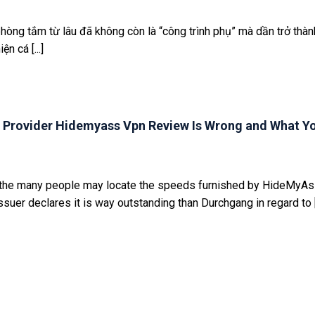
òng tắm từ lâu đã không còn là “công trình phụ” mà dần trở thàn
n cá [...]
 Provider Hidemyass Vpn Review Is Wrong and What Y
t the many people may locate the speeds furnished by HideMyAs
suer declares it is way outstanding than Durchgang in regard to [.