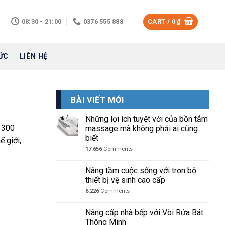
08:30 - 21:00
0376 555 888
CART /
0
₫
ỨC
LIÊN HỆ
BÀI VIẾT MỚI
Những lợi ích tuyệt vời của bồn tắm
g 300
massage mà không phải ai cũng
biết
ế giới,
17.656
Comments
Nâng tầm cuộc sống với trọn bộ
thiết bị vệ sinh cao cấp
6.226
Comments
Nâng cấp nhà bếp với Vòi Rửa Bát
Thông Minh