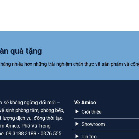
àn quà tặng
 hàng nhiều hơn những trải nghiệm chân thực về sản phẩm và côn
ico sẽ không ngừng đổi mới –
Về Amico
ị vệ sinh phòng tắm, phòng bếp,
Giới thiệu
t lượng dịch vụ, đồng thời tạo
Showroom
room Amico, Phố Vũ Trọng
ine: 09 3188 3188 - 0376 555
Tin tức