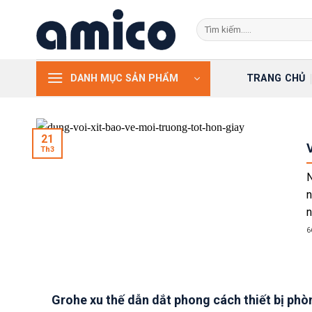
Skip
Search
to
for:
content
TRANG CHỦ
DANH MỤC SẢN PHẨM
21
V
Th3
N
n
n
6
Grohe xu thế dẫn dắt phong cách thiết bị phò