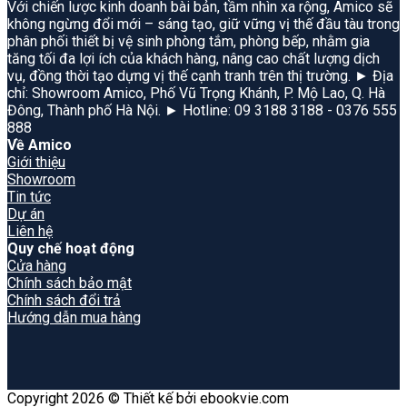
Với chiến lược kinh doanh bài bản, tầm nhìn xa rộng, Amico sẽ
không ngừng đổi mới – sáng tạo, giữ vững vị thế đầu tàu trong
phân phối thiết bị vệ sinh phòng tắm, phòng bếp, nhằm gia
tăng tối đa lợi ích của khách hàng, nâng cao chất lượng dịch
vụ, đồng thời tạo dựng vị thế cạnh tranh trên thị trường. ► Địa
chỉ: Showroom Amico, Phố Vũ Trọng Khánh, P. Mộ Lao, Q. Hà
Đông, Thành phố Hà Nội. ► Hotline: 09 3188 3188 - 0376 555
888
Về Amico
Giới thiệu
Showroom
Tin tức
Dự án
Liên hệ
Quy chế hoạt động
Cửa hàng
Chính sách bảo mật
Chính sách đổi trả
Hướng dẫn mua hàng
Copyright 2026 © Thiết kế bởi ebookvie.com