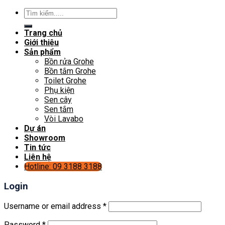
Search
for:
Trang chủ
Giới thiệu
Sản phẩm
Bồn rửa Grohe
Bồn tắm Grohe
Toilet Grohe
Phụ kiện
Sen cây
Sen tắm
Vòi Lavabo
Dự án
Showroom
Tin tức
Liên hệ
Hotline: 09 3188 3188
Login
Username or email address
*
Password
*