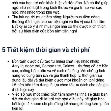
nhà của bạn trở nên khác biệt và độc đáo. Nó có thể giúp
ngôi nhà nổi bật trong kích thước và giá trị so với các
ngôi nhà khác trong khu vực.
Thu hút người mua tiềm năng: Người mua tiềm năng
thường đánh giá cao sự tiện nghi và thú vị của bồn tắm.
Bất kỳ ai có ý định mua ngôi nhà có thể được kích thích
bởi sự hiện diện của bồn tắm tiện nghi.
5 Tiết kiệm thời gian và chi phí
Bồn tắm được cấu tạo từ nhiều chất liệu khác nhau:
Acrylic, ngọc trai, Composite, Galaxy,… thường có độ bền
cao, chống bám bẩn và vệ sinh dễ dàng. Với những tính
năng vô cùng tiện ích và giá thành hợp lý, thời gian sử
dụng lâu dài và tiết kiệm được một khoản chi phí đáng
kể, nên bồn tắm đang là lựa chọn tối ưu dành cho các gia
đình hiện nay.
thi công tấm panel cách nhiệt
Việc sở hữu một chiếc bồn tắm ngay tại nhà sẽ giúp bạn
đỡ tốn thời gian đi lại tới các spa điều này sẽ giúp bạn
tiết kiệm 1 khoản chi phí đáng kể nhưng không kém phần
tiện lợi