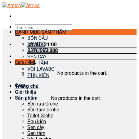
Skip
to
content
Search
DANH MỤC SẢN PHẨM
for:
BỒN CẦU
LAVABO
08:30 - 21:00
0376 555 888
BỒN TẮM
SEN CÂY
Cart /
0
₫
SEN TẮM
VÒI LAVABO
No products in the cart.
PHỤ KIỆN
Cart
Trang chủ
Giới thiệu
Sản phẩm
No products in the cart.
Bồn rửa Grohe
Bồn tắm Grohe
Toilet Grohe
Phụ kiện
Sen cây
Sen tắm