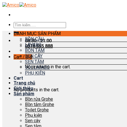
Skip
to
content
Search
for:
DANH MỤC SẢN PHẨM
BỒN CẦU
08:30 - 21:00
LAVABO
0376 555 888
BỒN TẮM
SEN CÂY
Cart /
0
₫
SEN TẮM
No products in the cart.
VÒI LAVABO
PHỤ KIỆN
Cart
Trang chủ
Giới thiệu
No products in the cart.
Sản phẩm
Bồn rửa Grohe
Bồn tắm Grohe
Toilet Grohe
Phụ kiện
Sen cây
Sen tắm