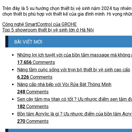
Trên đây là 5 xu hướng chọn thiết bị vệ sinh năm 2024 tuy nhiên
chọn thiết bị phù hợp với thiết kế của gia đình mình. Hi vọng nh
Công nghệ SmartControl của GROHE
Top 5 showroom thiết bị vệ sinh lớn ở Hà Nội
BÀI VIẾT MỚI
Những lợi ích tuyệt vời của bồn tắm massage mà không p
17.656
Comments
Nâng tầm cuộc sống với trọn bộ thiết bị vệ sinh cao cấp
6.226
Comments
Nâng cấp nhà bếp với Vòi Rửa Bát Thông Minh
248
Comments
Sen cây tắm mạ titan có tốt ? Ưu nhược điểm sen tắm đ
182
Comments
Bồn tắm Acrylic là gì ? Ưu nhược điểm của bồn tắm Acryli
270
Comments