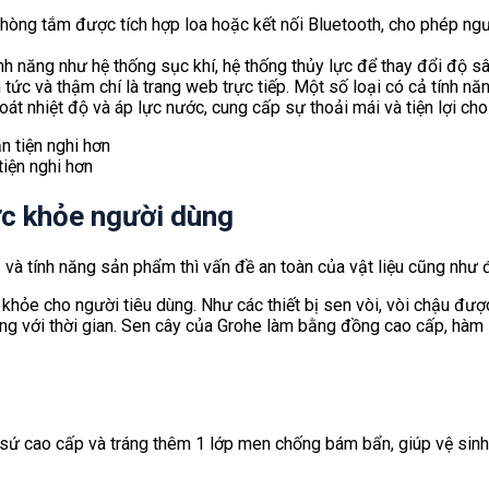
òng tắm được tích hợp loa hoặc kết nối Bluetooth, cho phép ngư
nh năng như hệ thống sục khí, hệ thống thủy lực để thay đổi độ s
in tức và thậm chí là trang web trực tiếp. Một số loại có cả tính 
át nhiệt độ và áp lực nước, cung cấp sự thoải mái và tiện lợi ch
iện nghi hơn
ức khỏe người dùng
cả và tính năng sản phẩm thì vấn đề an toàn của vật liệu cũng như
c khỏe cho người tiêu dùng. Như các thiết bị sen vòi, vòi chậu đư
ng với thời gian. Sen cây của Grohe làm bằng đồng cao cấp, hàm
sứ cao cấp và tráng thêm 1 lớp men chống bám bẩn, giúp vệ sinh