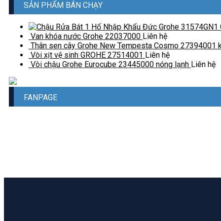
SẢN PHẨM BÁN CHẠY
Van khóa nước Grohe 22037000
Liên hệ
Thân sen cây Grohe New Tempesta Cosmo 27394001 k
Vòi xịt vệ sinh GROHE 27514001
Liên hệ
Vòi chậu Grohe Eurocube 23445000 nóng lạnh
Liên hệ
FANPAGE