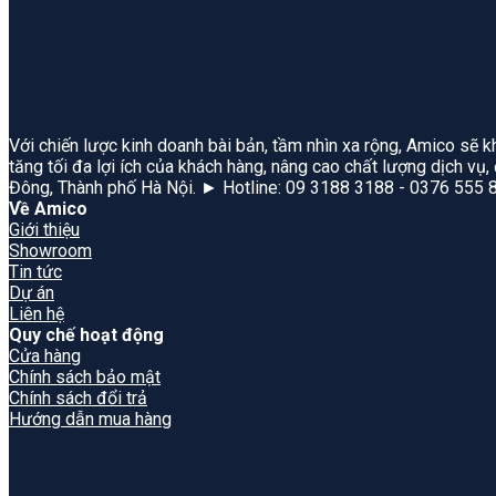
Với chiến lược kinh doanh bài bản, tầm nhìn xa rộng, Amico sẽ k
tăng tối đa lợi ích của khách hàng, nâng cao chất lượng dịch vụ
Đông, Thành phố Hà Nội. ► Hotline: 09 3188 3188 - 0376 555 
Về Amico
Giới thiệu
Showroom
Tin tức
Dự án
Liên hệ
Quy chế hoạt động
Cửa hàng
Chính sách bảo mật
Chính sách đổi trả
Hướng dẫn mua hàng