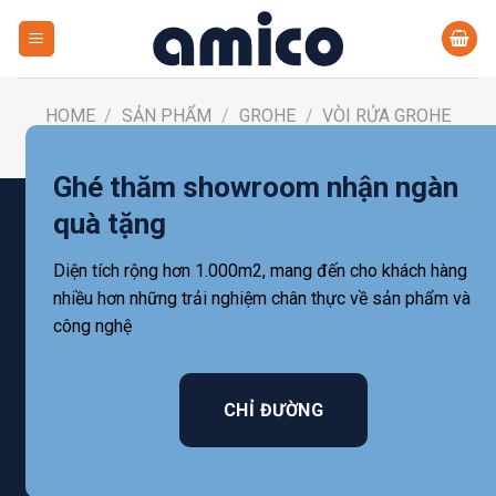
Skip
to
content
HOME
/
SẢN PHẨM
/
GROHE
/
VÒI RỬA GROHE
FILTER
Ghé thăm showroom nhận ngàn
quà tặng
Diện tích rộng hơn 1.000m2, mang đến cho khách hàng
nhiều hơn những trải nghiệm chân thực về sản phẩm và
công nghệ
CHỈ ĐƯỜNG