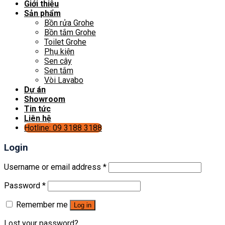
Giới thiệu
Sản phẩm
Bồn rửa Grohe
Bồn tắm Grohe
Toilet Grohe
Phụ kiện
Sen cây
Sen tắm
Vòi Lavabo
Dự án
Showroom
Tin tức
Liên hệ
Hotline: 09 3188 3188
Login
Username or email address
*
Password
*
Remember me
Log in
Lost your password?