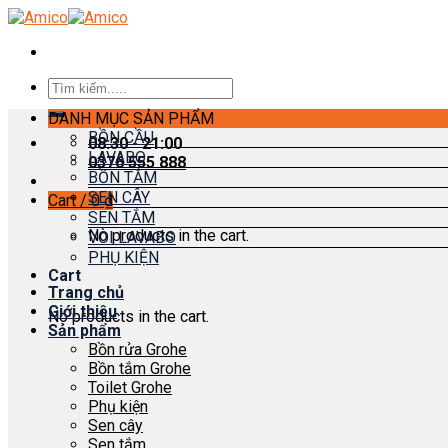
Skip
to
content
Search
for:
DANH MỤC SẢN PHẨM
BỒN CẦU
08:30 - 21:00
LAVABO
0376 555 888
BỒN TẮM
SEN CÂY
Cart /
0
₫
SEN TẮM
No products in the cart.
VÒI LAVABO
PHỤ KIỆN
Cart
Trang chủ
Giới thiệu
No products in the cart.
Sản phẩm
Bồn rửa Grohe
Bồn tắm Grohe
Toilet Grohe
Phụ kiện
Sen cây
Sen tắm