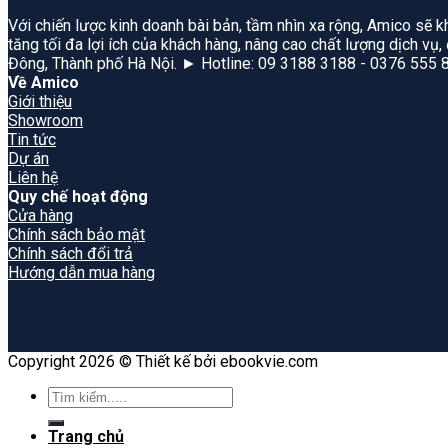
Với chiến lược kinh doanh bài bản, tầm nhìn xa rộng, Amico sẽ k
tăng tối đa lợi ích của khách hàng, nâng cao chất lượng dịch vụ
Đông, Thành phố Hà Nội. ► Hotline: 09 3188 3188 - 0376 555 
Về Amico
Giới thiệu
Showroom
Tin tức
Dự án
Liên hệ
Quy chế hoạt động
Cửa hàng
Chính sách bảo mật
Chính sách đổi trả
Hướng dẫn mua hàng
Copyright 2026 © Thiết kế bởi ebookvie.com
Search
for:
Trang chủ