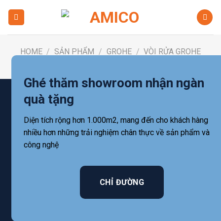
Skip
to
content
HOME
/
SẢN PHẨM
/
GROHE
/
VÒI RỬA GROHE
FILTER
Ghé thăm showroom nhận ngàn
quà tặng
Diện tích rộng hơn 1.000m2, mang đến cho khách hàng
nhiều hơn những trải nghiệm chân thực về sản phẩm và
công nghệ
CHỈ ĐƯỜNG